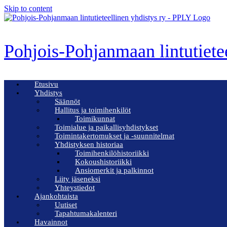
Skip to content
Pohjois-Pohjanmaan lintutiete
Etusivu
Yhdistys
Säännöt
Hallitus ja toimihenkilöt
Toimikunnat
Toimialue ja paikallisyhdistykset
Toimintakertomukset ja -suunnitelmat
Yhdistyksen historiaa
Toimihenkilöhistoriikki
Kokoushistoriikki
Ansiomerkit ja palkinnot
Liity jäseneksi
Yhteystiedot
Ajankohtaista
Uutiset
Tapahtumakalenteri
Havainnot