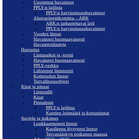
Uusimmat havainnot
PPLY:n lajilista
PPLY:n harvinaisuushavainnot
Aluerariteettikomitea – ARK
ARK:n tarkastettavat lajit
PPLY:n harvinaisuushavainnot
Vuoden linnut
Havainnoi huomaavaisesti
Havaintotilastoja
Harrastus
Lintupaikat ja -tornit
Havainnoi huomaavaisesti
PPLY-verkko
Lähimmät lintutornit
Kotiseudun linnut
Turvallisuusohjeet
Kisat ja pinnat
Linturallit
Kisat
Pinnalistat
PPLY:n lajilista
Kuntien lajimäärä ja kuntapinnat
Suojelu ja tutkimus
Loukkaantuneet linnut
Kuolleena löytyneet linnut
Tervapääskyn poikanen maassa