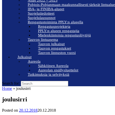
Atlas 2022 – 2025
Pohjois-Pohjanmaan maakunnallisesti tärkeät lintualue
IBA- ja FINIBA-alueet
Suojelutiedotteet
Suojelulausunnot
Rengastustoiminta PPLY:n alueella
Rengastusprojekteja
PPLY:n alueen rengastajia
Mielenkiintoisia rengastuslöytöjä
Tauvon lintuasema
Tauvon julkaisut
Tauvon rengastukset
Tauvon linnuston vuosi
Julkaisut
Aureola
Sähköinen Aureola
Aureolan sisällysluettelot
Tutkimuksia ja selvityksiä
Search for:
Home
»
joulusirri
joulusirri
Posted on
20.12.2018
20.12.2018