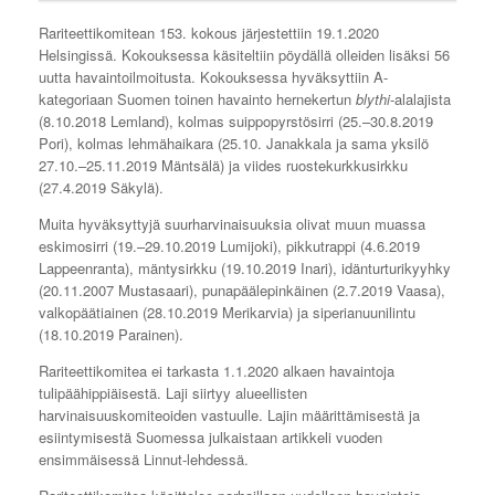
Rariteettikomitean 153. kokous järjestettiin 19.1.2020
Helsingissä. Kokouksessa käsiteltiin pöydällä olleiden lisäksi 56
uutta havaintoilmoitusta. Kokouksessa hyväksyttiin A-
kategoriaan Suomen toinen havainto hernekertun
blythi
-alalajista
(8.10.2018 Lemland), kolmas suippopyrstösirri (25.–30.8.2019
Pori), kolmas lehmähaikara (25.10. Janakkala ja sama yksilö
27.10.–25.11.2019 Mäntsälä) ja viides ruostekurkkusirkku
(27.4.2019 Säkylä).
Muita hyväksyttyjä suurharvinaisuuksia olivat muun muassa
eskimosirri (19.–29.10.2019 Lumijoki), pikkutrappi (4.6.2019
Lappeenranta), mäntysirkku (19.10.2019 Inari), idänturturikyyhky
(20.11.2007 Mustasaari), punapäälepinkäinen (2.7.2019 Vaasa),
valkopäätiainen (28.10.2019 Merikarvia) ja siperianuunilintu
(18.10.2019 Parainen).
Rariteettikomitea ei tarkasta 1.1.2020 alkaen havaintoja
tulipäähippiäisestä. Laji siirtyy alueellisten
harvinaisuuskomiteoiden vastuulle. Lajin määrittämisestä ja
esiintymisestä Suomessa julkaistaan artikkeli vuoden
ensimmäisessä Linnut-lehdessä.