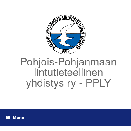
Skip
to
content
Pohjois-Pohjanmaan
lintutieteellinen
yhdistys ry - PPLY
Menu