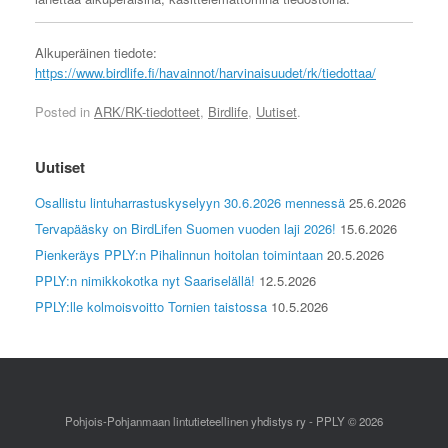
Alkuperäinen tiedote:
https://www.birdlife.fi/havainnot/harvinaisuudet/rk/tiedottaa/
Posted in
ARK/RK-tiedotteet
,
Birdlife
,
Uutiset
.
Uutiset
Osallistu lintuharrastuskyselyyn 30.6.2026 mennessä
25.6.2026
Tervapääsky on BirdLifen Suomen vuoden laji 2026!
15.6.2026
Pienkeräys PPLY:n Pihalinnun hoitolan toimintaan
20.5.2026
PPLY:n nimikkokotka nyt Saariselällä!
12.5.2026
PPLY:lle kolmoisvoitto Tornien taistossa
10.5.2026
Pohjois-Pohjanmaan lintutieteellinen yhdistys ry - PPLY © 2026