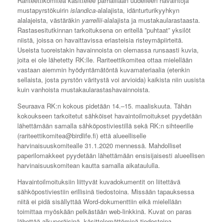
Rariteettikomitea käsittelee parhaillaan uudelleen havaintoja
mustapyrstökuirin
islandica-
alalajista, idänturturikyyhkyn
alalajeista, västäräkin
yarrellii-
alalajista ja mustakaularastaasta.
Rastasesitutkinnan tarkoituksena on eritellä ”puhtaat” yksilöt
niistä, joissa on havaittavissa eriasteisia risteymäpiirteitä.
Useista tuoreistakin havainnoista on olemassa runsaasti kuvia,
joita ei ole lähetetty RK:lle. Rariteettikomitea ottaa mielellään
vastaan aiemmin hyödyntämätöntä kuvamateriaalia (etenkin
sellaista, josta pyrstön väritystä voi arvioida) kaikista niin uusista
kuin vanhoista mustakaularastashavainnoista.
Seuraava RK:n kokous pidetään 14.–15. maaliskuuta. Tähän
kokoukseen tarkoitetut sähköiset havaintoilmoitukset pyydetään
lähettämään samalla sähköpostiviestillä sekä RK:n sihteerille
(rariteettikomitea@birdlife.fi) että alueelliselle
harvinaisuuskomitealle 31.1.2020 mennessä. Mahdolliset
paperilomakkeet pyydetään lähettämään ensisijaisesti alueellisen
harvinaisuuskomitean kautta samalla aikataululla.
Havaintoilmoituksiin liittyvät kuvadokumentit on liitettävä
sähköpostiviestiin erillisinä tiedostoina. Missään tapauksessa
niitä ei pidä sisällyttää Word-dokumenttiin eikä mielellään
toimittaa myöskään pelkästään web-linkkinä. Kuvat on paras
lähettää alkuperäisinä, käsittelemättöminä tiedostoina.