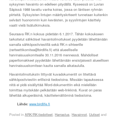
syksyinen havainto on edelleen pöydällä. Kyseessä on Luvian
Säpissä 1988 tavattu vanha koiras, jossa on läntisen ryhmän
piirteitä. Syksyisten lintujen määrityskriteerit tunnetaan kuitenkin
selvästi huonommin kuin keväisten, ja syyslintujen käsittely
vaatii vielä lisätutkimuksia.
Seuraava RK:n kokous pidetään 6.1.2017. Tähän kokoukseen
tarkoitetut sähköiset havaintoilmoitukset pyydetään lähettämään
samalla sähköpostiviestillä sekä RK:n sihteerille
(rariteettikomitea@birdlife.fi) että alueelliselle
harvinaisuuskomitealle 30.11.2016 mennessä. Mahdolliset
paperilomakkeet pyydetään lähettämään ensisijaisesti alueellisen
harvinaisuuskomitean kautta samalla aikataululla.
Havaintoilmoituksiin liittyvät kuvadokumentit on liitettävä
sähköpostiviestiin erillisinä tiedostoina. Missään tapauksessa
niitä ei pidä sisällyttää Word-dokumenttiin eikä mielellään
toimittaa myöskään pelkästään web-linkkinä. Kuvat on paras
lähettää alkuperäisinä, käsittelemättöminä tiedostoina.
Lähde:
www.birdlife.fi
Posted in
ARK/RK-tiedotteet
,
Harrastus
,
Havainnot
,
Uutiset
and