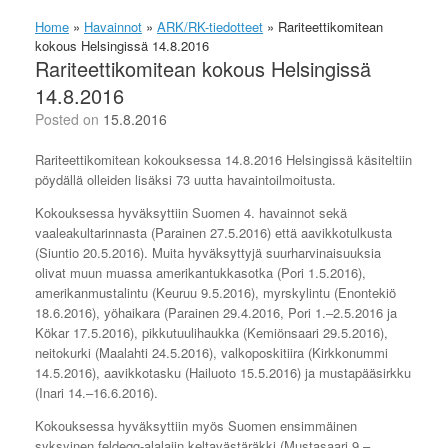
Home
»
Havainnot
»
ARK/RK-tiedotteet
»
Rariteettikomitean
kokous Helsingissä 14.8.2016
Rariteettikomitean kokous Helsingissä
14.8.2016
Posted on
15.8.2016
Rariteettikomitean kokouksessa 14.8.2016 Helsingissä käsiteltiin
pöydällä olleiden lisäksi 73 uutta havaintoilmoitusta.
Kokouksessa hyväksyttiin Suomen 4. havainnot sekä
vaaleakultarinnasta (Parainen 27.5.2016) että aavikkotulkusta
(Siuntio 20.5.2016). Muita hyväksyttyjä suurharvinaisuuksia
olivat muun muassa amerikantukkasotka (Pori 1.5.2016),
amerikanmustalintu (Keuruu 9.5.2016), myrskylintu (Enontekiö
18.6.2016), yöhaikara (Parainen 29.4.2016, Pori 1.–2.5.2016 ja
Kökar 17.5.2016), pikkutuulihaukka (Kemiönsaari 29.5.2016),
neitokurki (Maalahti 24.5.2016), valkoposkitiira (Kirkkonummi
14.5.2016), aavikkotasku (Hailuoto 15.5.2016) ja mustapääsirkku
(Inari 14.–16.6.2016).
Kokouksessa hyväksyttiin myös Suomen ensimmäinen
syksyinen feldegg-alalajin keltavästäräkki (Mustasaari 9.–