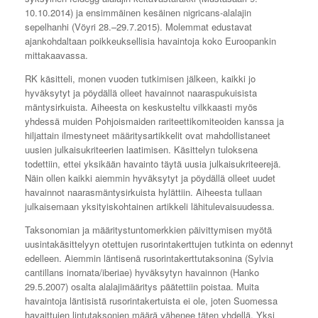
10.10.2014) ja ensimmäinen kesäinen nigricans-alalajin
sepelhanhi (Vöyri 28.–29.7.2015). Molemmat edustavat
ajankohdaltaan poikkeuksellisia havaintoja koko Euroopankin
mittakaavassa.
RK käsitteli, monen vuoden tutkimisen jälkeen, kaikki jo
hyväksytyt ja pöydällä olleet havainnot naaraspukuisista
mäntysirkuista. Aiheesta on keskusteltu vilkkaasti myös
yhdessä muiden Pohjoismaiden rariteettikomiteoiden kanssa ja
hiljattain ilmestyneet määritysartikkelit ovat mahdollistaneet
uusien julkaisukriteerien laatimisen. Käsittelyn tuloksena
todettiin, ettei yksikään havainto täytä uusia julkaisukriteerejä.
Näin ollen kaikki aiemmin hyväksytyt ja pöydällä olleet uudet
havainnot naarasmäntysirkuista hylättiin. Aiheesta tullaan
julkaisemaan yksityiskohtainen artikkeli lähitulevaisuudessa.
Taksonomian ja määritystuntomerkkien päivittymisen myötä
uusintakäsittelyyn otettujen rusorintakerttujen tutkinta on edennyt
edelleen. Aiemmin läntisenä rusorintakerttutaksonina (Sylvia
cantillans inornata/iberiae) hyväksytyn havainnon (Hanko
29.5.2007) osalta alalajimääritys päätettiin poistaa. Muita
havaintoja läntisistä rusorintakertuista ei ole, joten Suomessa
havaittujen lintutaksonien määrä vähenee täten yhdellä. Yksi