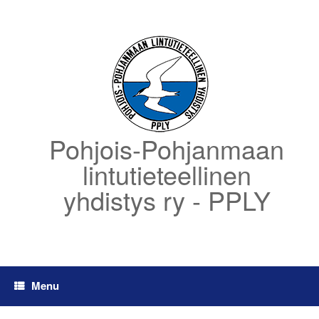
Skip
to
content
Pohjois-Pohjanmaan
lintutieteellinen
yhdistys ry - PPLY
Menu