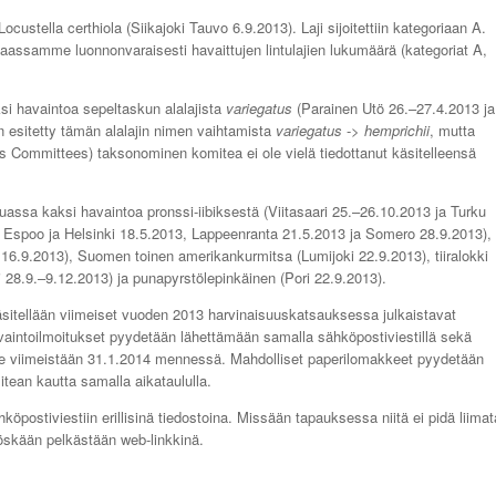
Locustella certhiola (Siikajoki Tauvo 6.9.2013). Laji sijoitettiin kategoriaan A.
maassamme luonnonvaraisesti havaittujen lintulajien lukumäärä (kategoriat A,
si havaintoa sepeltaskun alalajista
variegatus
(Parainen Utö 26.–27.4.2013 ja
on esitetty tämän alalajin nimen vaihtamista
variegatus
->
hemprichii
, mutta
 Committees) taksonominen komitea ei ole vielä tiedottanut käsitelleensä
assa kaksi havaintoa pronssi-iibiksestä (Viitasaari 25.–26.10.2013 ja Turku
, Espoo ja Helsinki 18.5.2013, Lappeenranta 21.5.2013 ja Somero 28.9.2013),
 16.9.2013), Suomen toinen amerikankurmitsa (Lumijoki 22.9.2013), tiiralokki
 28.9.–9.12.2013) ja punapyrstölepinkäinen (Pori 22.9.2013).
äsitellään viimeiset vuoden 2013 harvinaisuuskatsauksessa julkaistavat
vaintoilmoitukset pyydetään lähettämään samalla sähköpostiviestillä sekä
ealle viimeistään 31.1.2014 mennessä. Mahdolliset paperilomakkeet pyydetään
itean kautta samalla aikataululla.
sähköpostiviestiin erillisinä tiedostoina. Missään tapauksessa niitä ei pidä liimat
yöskään pelkästään web-linkkinä.