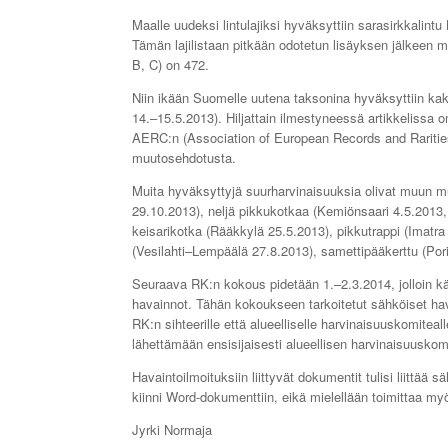
Maalle uudeksi lintulajiksi hyväksyttiin sarasirkkalintu 
Tämän lajilistaan pitkään odotetun lisäyksen jälkeen 
B, C) on 472.
Niin ikään Suomelle uutena taksonina hyväksyttiin kak
14.–15.5.2013). Hiljattain ilmestyneessä artikkelissa 
AERC:n (Association of European Records and Rarities
muutosehdotusta.
Muita hyväksyttyjä suurharvinaisuuksia olivat muun mu
29.10.2013), neljä pikkukotkaa (Kemiönsaari 4.5.2013
keisarikotka (Rääkkylä 25.5.2013), pikkutrappi (Imatra
(Vesilahti–Lempäälä 27.8.2013), samettipääkerttu (Pori
Seuraava RK:n kokous pidetään 1.–2.3.2014, jolloin k
havainnot. Tähän kokoukseen tarkoitetut sähköiset ha
RK:n sihteerille että alueelliselle harvinaisuuskomit
lähettämään ensisijaisesti alueellisen harvinaisuuskom
Havaintoilmoituksiin liittyvät dokumentit tulisi liittää 
kiinni Word-dokumenttiin, eikä mielellään toimittaa m
Jyrki Normaja