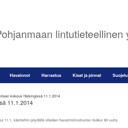
ohjanmaan lintutieteellinen 
Havainnot
Harrastus
Kisat ja pinnat
Suojelu
mitean kokous Helsingissä 11.1.2014
ssä 11.1.2014
1.1. käsiteltiin pöydällä olleiden havaintoilmoitusten lisäksi 80 uutta