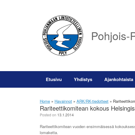
Skip
to
content
Pohjois-P
Etusivu
Yhdistys
Ajankohtaista
Home
»
Havainnot
»
ARK/RK-tiedotteet
»
Rariteettiko
Rariteettikomitean kokous Helsingi
Posted on
13.1.2014
Rariteettikomitean vuoden ensimmäisessä kokouksessa 1
lomaketta.