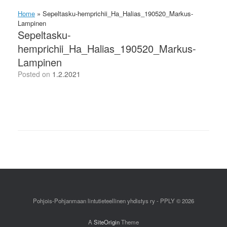
Home
»
Sepeltasku-hemprichii_Ha_Halias_190520_Markus-
Lampinen
Sepeltasku-
hemprichii_Ha_Halias_190520_Markus-
Lampinen
Posted on
1.2.2021
Pohjois-Pohjanmaan lintutieteellinen yhdistys ry - PPLY © 2026
A
SiteOrigin
Theme