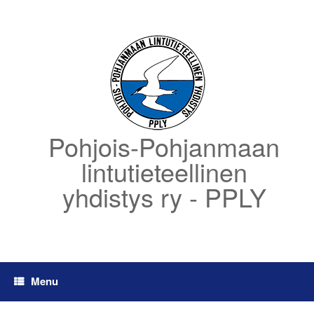
Skip
to
content
Pohjois-Pohjanmaan
lintutieteellinen
yhdistys ry - PPLY
Menu