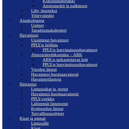
Kokoushistoriikki
Ansiomerkit ja palkinnot
Liity jäseneksi
Yhteystiedot
Ajankohtaista
Uutiset
Tapahtumakalenteri
Havainnot
Uusimmat havainnot
PPLY:n lajilista
PPLY:n harvinaisuushavainnot
Aluerariteettikomitea – ARK
ARK:n tarkastettavat lajit
PPLY:n harvinaisuushavainnot
Vuoden linnut
Havainnoi huomaavaisesti
Havaintotilastoja
Harrastus
Lintupaikat ja -tornit
Havainnoi huomaavaisesti
PPLY-verkko
Lähimmät lintutornit
Kotiseudun linnut
Turvallisuusohjeet
Kisat ja pinnat
Linturallit
Kisat