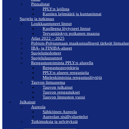
Pinnalistat
PPLY:n lajilista
Kuntien lajimäärä ja kuntapinnat
Suojelu ja tutkimus
Loukkaantuneet linnut
Kuolleena löytyneet linnut
Tervapääskyn poikanen maassa
Atlas 2022 – 2025
Pohjois-Pohjanmaan maakunnallisesti tärkeät lintualue
IBA- ja FINIBA-alueet
Suojelutiedotteet
Suojelulausunnot
Rengastustoiminta PPLY:n alueella
Rengastusprojekteja
PPLY:n alueen rengastajia
Mielenkiintoisia rengastuslöytöjä
Tauvon lintuasema
Tauvon julkaisut
Tauvon rengastukset
Tauvon linnuston vuosi
Julkaisut
Aureola
Sähköinen Aureola
Aureolan sisällysluettelot
Tutkimuksia ja selvityksiä