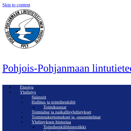
Skip to content
Pohjois-Pohjanmaan lintutiete
Etusivu
Yhdistys
Säännöt
Hallitus ja toimihenkilöt
Toimikunnat
Toimialue ja paikallisyhdistykset
Toimintakertomukset ja -suunnitelmat
Yhdistyksen historiaa
Toimihenkilöhistoriikki