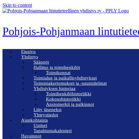
Skip to content
Pohjois-Pohjanmaan lintutiete
Etusivu
Yhdistys
Säännöt
Hallitus ja toimihenkilöt
Toimikunnat
Toimialue ja paikallisyhdistykset
Toimintakertomukset ja -suunnitelmat
Yhdistyksen historiaa
Toimihenkilöhistoriikki
Kokoushistoriikki
Ansiomerkit ja palkinnot
Liity jäseneksi
Yhteystiedot
Ajankohtaista
Uutiset
Tapahtumakalenteri
Havainnot