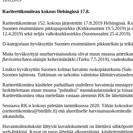
Rariteettikomitean kokous Helsingissä 17.8.
Rariteettikomitean 152. kokous järjestettiin 17.8.2019 Helsingissä. K
Suomen ensimmäinen pikkupajusirkku (Kirkkonummi 19.5.2019) ja
12.4.2019) sekä neljäs valkokurkkusirkku (Suomussalmi 25.4.2019).
D-kategoriaan hyväksyttiin Suomen ensimmäinen pikkutelkän ja telkä
Muita hyväksyttyjä suurharvinaisuuksia olivat muun muassa amerikan
flavissima/lutea
-alalajin keltavästäräkki (Turku 7.5.2019), vaaleakul
Lisäksi hyväksyttiin Suomen kolmas havainto ruskopääsirkusta (Salo 
Suomen lajistosta. Tutkinnan on tarkoitus valmistua lähitulevaisuudessa
Rariteettikomitea käsittelee parhaillaan uudelleen havaintoja mustapy
luokittelemaan muun muassa ”puhtaiksi” mustakaularastaiksi ja toisaalta
Rariteettikomitea ottaa mielellään vastaan aiemmin RK:lle lähettämättö
Seuraava RK:n kokous pidetään tammikuussa 2020. Tähän kokoukseen ta
(rariteettikomitea@birdlife.fi) että alueelliselle harvinaisuuskomitea
aikataululla.
Havaintoilmoituksiin liittyvät kuvadokumentit on liitettävä sähköpostiv
web-linkkinä. Kuvat on paras lähettää alkuperäisinä, käsittelemättömin