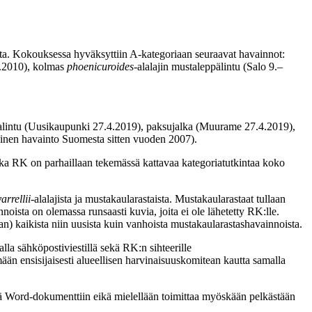
usta. Kokouksessa hyväksyttiin A-kategoriaan seuraavat havainnot:
1.2010), kolmas
phoenicuroides
-alalajin mustaleppälintu (Salo 9.–
alintu (Uusikaupunki 27.4.2019), paksujalka (Muurame 27.4.2019),
mäinen havainto Suomesta sitten vuoden 2007).
ska RK on parhaillaan tekemässä kattavaa kategoriatutkintaa koko
yarrellii-
alalajista ja mustakaularastaista. Mustakaularastaat tullaan
noista on olemassa runsaasti kuvia, joita ei ole lähetetty RK:lle.
an) kaikista niin uusista kuin vanhoista mustakaularastashavainnoista.
a sähköpostiviestillä sekä RK:n sihteerille
ään ensisijaisesti alueellisen harvinaisuuskomitean kautta samalla
yttää Word-dokumenttiin eikä mielellään toimittaa myöskään pelkästään