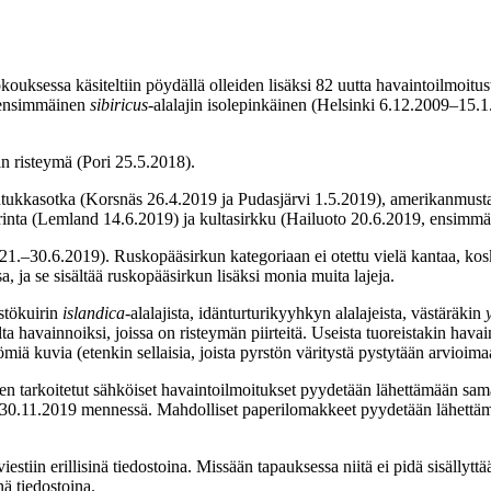
okouksessa käsiteltiin pöydällä olleiden lisäksi 82 uutta havaintoilmoit
 ensimmäinen
sibiricus
-alalajin isolepinkäinen (Helsinki 6.12.2009–15.
n risteymä (Pori 25.5.2018).
tukkasotka (Korsnäs 26.4.2019 ja Pudasjärvi 1.5.2019), amerikanmust
tarinta (Lemland 14.6.2019) ja kultasirkku (Hailuoto 20.6.2019, ensim
21.–30.6.2019). Ruskopääsirkun kategoriaan ei otettu vielä kantaa, ko
, ja se sisältää ruskopääsirkun lisäksi monia muita lajeja.
rstökuirin
islandica-
alalajista, idänturturikyyhkyn alalajeista, västäräkin
 havainnoiksi, joissa on risteymän piirteitä. Useista tuoreistakin havain
miä kuvia (etenkin sellaisia, joista pyrstön väritystä pystytään arvioima
rkoitetut sähköiset havaintoilmoitukset pyydetään lähettämään samall
lle 30.11.2019 mennessä. Mahdolliset paperilomakkeet pyydetään lähettäm
iestiin erillisinä tiedostoina. Missään tapauksessa niitä ei pidä sisäll
ä tiedostoina.