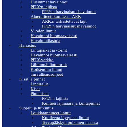
Uusimmat havainnot
PPLY:n lajilista
PPLY:n harvinaisuushavainnot
Aluerariteettikomitea – ARK
ARK:n tarkastettavat lajit
PPLY:n harvinaisuushavainnot
Vuoden linnut
Havainnoi huomaavaisesti
Havaintotilastoja
Harrastus
Lintupaikat ja -tornit
Havainnoi huomaavaisesti
PPLY-verkko
Lähimmät lintutornit
Kotiseudun linnut
Turvallisuusohjeet
Kisat ja pinnat
Linturallit
Kisat
Pinnalistat
PPLY:n lajilista
Kuntien lajimäärä ja kuntapinnat
Suojelu ja tutkimus
Loukkaantuneet linnut
Kuolleena löytyneet linnut
Tervapääskyn poikanen maassa