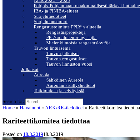
Atlas 2022 – 2025
Pohjois-Pohjanmaan maakunnallisesti tärkeät lintualue
IBA- ja FINIBA-alueet
Suojelutiedotteet
Suojelulausunnot
Rengastustoiminta PPLY:n alueella
Rengastusprojekteja
PPLY:n alueen rengastajia
Mielenkiintoisia rengastuslöytöjä
Tauvon lintuasema
Tauvon julkaisut
Tauvon rengastukset
Tauvon linnuston vuosi
Julkaisut
Aureola
Sähköinen Aureola
Aureolan sisällysluettelot
Tutkimuksia ja selvityksiä
Search for:
Home
»
Havainnot
»
ARK/RK-tiedotteet
»
Rariteettikomitea tiedottaa
Rariteettikomitea tiedottaa
Posted on
18.8.2019
18.8.2019