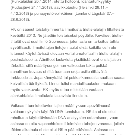
(Punkalaidun 20.1.2014, otettu hoitoon), idänturturikyyhky
(Pudasjärvi 24.11.2013), aavikkotasku (Helsinki 29.11.–
4.12.2013) ja punapyrstölepinkäinen (Lemland Lågskär 27.–
28.6.2013).
RK on saanut toistakymmentä ilmoitusta tristis-alalajin tiltalteista
keväältä 2013. Ne jätettiin toistaiseksi pöydälle. Keväiset tristis-
tiltaltit ovat uusi ilmiö Suomessa, joten asia on tarkoitus tutkia
syvällisesti. Ilmoitettujen lintujen laulut eivät kaikilta osin ole
istuneet käytettävissä olevaan vertailumateriaaliin tristis-alalajin
pesimäalueelta. Äänitteet laulavista yksilöistä ovat ensisijaisen
tärkeitä, sillä määritysongelman vaikeuden takia pelkkä
sanallinen kuvaus ei riitä tuomaan eroja esille riittävällä
tarkkuudella. Jopa kännykällä tai pokkarikameralla saattaa saada
kelvollisia äänityksiä. Linnut tulisi mahdollisuuksien mukaan
myös valokuvata. RK myös ottaa mielellään vastaan
ajankohtaisia ilmoituksia laulavista linnuista.
Vaikeasti tunnistettavien lajien määrityksen apuvälineenä
voidaan nykyisin käyttää DNA-tunnistusta. RK:lla ei ole ollut
rahoitusta käytettävissään DNA-analyysien ostamiseen, vaan
asiassa on oltu vapaaehtoisesti toimivien tahojen varassa, jolloin
töiden aikataulu ei ole ollut RK:n päätettävissä. Asiassa on