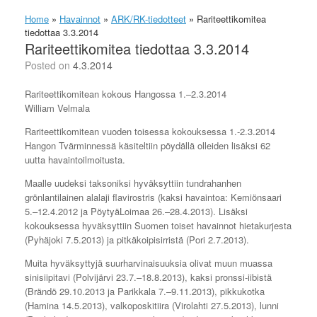
Home
»
Havainnot
»
ARK/RK-tiedotteet
»
Rariteettikomitea
tiedottaa 3.3.2014
Rariteettikomitea tiedottaa 3.3.2014
Posted on
4.3.2014
Rariteettikomitean kokous Hangossa 1.–2.3.2014
William Velmala
Rariteettikomitean vuoden toisessa kokouksessa 1.-2.3.2014
Hangon Tvärminnessä käsiteltiin pöydällä olleiden lisäksi 62
uutta havaintoilmoitusta.
Maalle uudeksi taksoniksi hyväksyttiin tundrahanhen
grönlantilainen alalaji flavirostris (kaksi havaintoa: Kemiönsaari
5.–12.4.2012 ja PöytyäLoimaa 26.–28.4.2013). Lisäksi
kokouksessa hyväksyttiin Suomen toiset havainnot hietakurjesta
(Pyhäjoki 7.5.2013) ja pitkäkoipisirristä (Pori 2.7.2013).
Muita hyväksyttyjä suurharvinaisuuksia olivat muun muassa
sinisiipitavi (Polvijärvi 23.7.–18.8.2013), kaksi pronssi-iibistä
(Brändö 29.10.2013 ja Parikkala 7.–9.11.2013), pikkukotka
(Hamina 14.5.2013), valkoposkitiira (Virolahti 27.5.2013), lunni