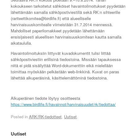
kokoukseen tarkoitetut sähköiset havaintoilmoitukset pyydetään
lähettämään samalla sähköpostiviestillä sekä RK:n sihteerille
(rariteettikomitea@birdlife.fi) että alueelliselle
harvinaisuuskomitealle viimeistään 31.7.2014 mennessä.
Mahdolliset paperilomakkeet pyydetään lähettämään
ensisijaisesti alueellisen harvinaisuuskomitean kautta samalla
aikataululla.
Havaintoilmoituksiin liittyvät kuvadokumentit tulisi liittää
sähköpostiviestiin erillisinä tiedostoina. Missään tapauksessa
niitä ei pidä sisällyttää Word-dokumenttiin eikä mielellään
toimittaa myöskään pelkästään web-linkkinä. Kuvat on paras
lähettää alkuperäisinä, käsittelemättöminä tiedostoina.
Alkuperäinen tiedote löytyy osoitteesta
https://www.birdlife.fi/havainnot/harvinaisuudet/rk/tiedottaa/
Posted in
ARK/RK-tiedotteet
,
Uutiset
.
Uutiset