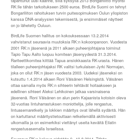
tapahtunut uusi käänne, sillä syksyllä 2013 Bongariliitto myönsi
RK:lle tähän tarkoitukseen 2500 euroa. BirdLife Suomi on tehnyt
Bongariliiton rahoituksen turvin puitesopimuksen Oulun yliopiston
kanssa DNA-analyysien tekemisestä, ja ensimmäiset näytteet
on jo lähetetty Ouluun.
BirdLife Suomen hallitus on kokouksessaan 13.2.2014
vahvistanut seuraavia muutoksia RK:n kokoonpanoon. Vuodesta
2001 RK:n jäsenenä ja 2011 alkaen puheenjohtajana toiminut
Tapio Tapu Aalto luopuu komitean jäsenyydestä 31.3.2014.
Rariteettikomitea kiittää Tapua ansiokkaasta RK-urasta. Hänen
tilalleen puheenjohtajaksi RK valitsi turkulaisen Jyrki Normajan,
joka on ollut RK:n jäsen vuodesta 2003. Uudeksi jäseneksi on
kutsuttu 1.4.2014 alkaen Roni Väisänen Helsingistä. Väisänen
ottaa samalla myös RK:n sihteerin tehtävät hoitaakseen ja
edellinen sihteeri Aleksi Lehikoinen jatkaa varsinaisena
jäsenenä. Roni Väisänen on alun perin Kajaanista kotoisin oleva
32-vuotias lintuharrastuksen moniottelija, jolle rengastus,
lintuasemaretkeily ja lokkien määritys ovat lähellä sydäntä. Hän
on kartuttanut määritystietouttaan retkeilemällä aktiivisesti
ulkomailla ja on esimerkiksi viettänyt useita keväitä Eilatin
rengastusasemalla Israelissa.
Seuraava RK:n kokous pidetään 9.–10.8.2014. Tähän