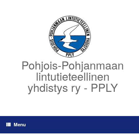
Skip
to
content
Pohjois-Pohjanmaan
lintutieteellinen
yhdistys ry - PPLY
Menu