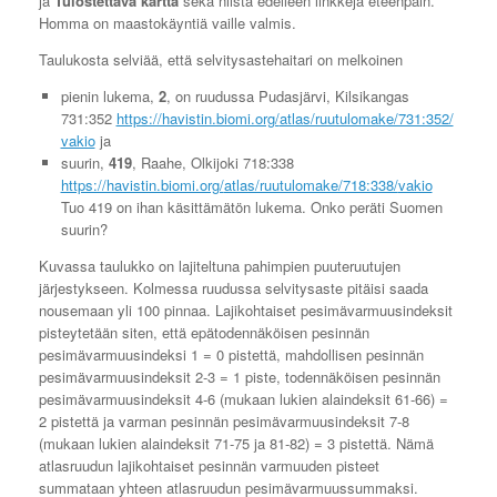
ja
Tulostettava kartta
sekä niistä edelleen linkkejä eteenpäin.
Homma on maastokäyntiä vaille valmis.
Taulukosta selviää, että selvitysastehaitari on melkoinen
pienin lukema,
2
, on ruudussa Pudasjärvi, Kilsikangas
731:352
https://havistin.biomi.org/
atlas/ruutulomake/731:352/
vakio
ja
suurin,
419
, Raahe, Olkijoki 718:338
https://havistin.biomi.org/
atlas/ruutulomake/718:338/
vakio
Tuo 419 on ihan käsittämätön lukema. Onko peräti Suomen
suurin?
Kuvassa taulukko on lajiteltuna pahimpien puuteruutujen
järjestykseen. Kolmessa ruudussa selvitysaste pitäisi saada
nousemaan yli 100 pinnaa. Lajikohtaiset pesimävarmuusindeksit
pisteytetään siten, että epätodennäköisen pesinnän
pesimävarmuusindeksi 1 = 0 pistettä, mahdollisen pesinnän
pesimävarmuusindeksit 2-3 = 1 piste, todennäköisen pesinnän
pesimävarmuusindeksit 4-6 (mukaan lukien alaindeksit 61-66) =
2 pistettä ja varman pesinnän pesimävarmuusindeksit 7-8
(mukaan lukien alaindeksit 71-75 ja 81-82) = 3 pistettä. Nämä
atlasruudun lajikohtaiset pesinnän varmuuden pisteet
summataan yhteen atlasruudun pesimävarmuussummaksi.