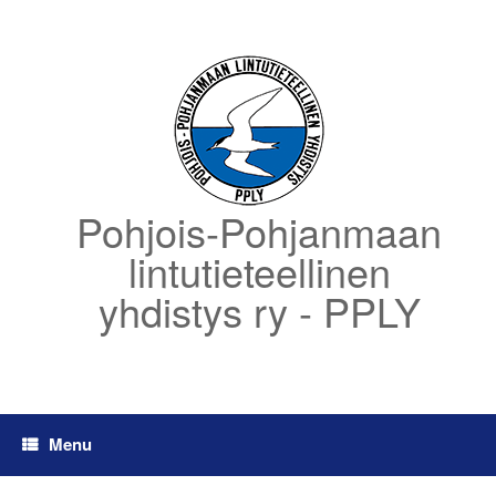
Skip
to
content
Pohjois-Pohjanmaan
lintutieteellinen
yhdistys ry - PPLY
Menu