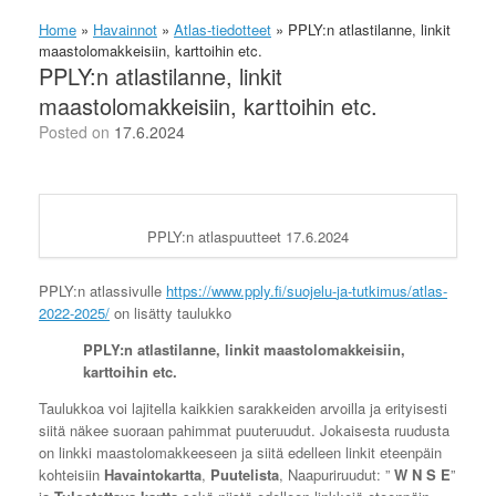
Home
»
Havainnot
»
Atlas-tiedotteet
»
PPLY:n atlastilanne, linkit
maastolomakkeisiin, karttoihin etc.
PPLY:n atlastilanne, linkit
maastolomakkeisiin, karttoihin etc.
Posted on
17.6.2024
PPLY:n atlaspuutteet 17.6.2024
PPLY:n atlassivulle
https://www.pply.fi/suojelu-
ja-tutkimus/atlas-
2022-2025/
on lisätty taulukko
PPLY:n atlastilanne, linkit maastolomakkeisiin,
karttoihin etc.
Taulukkoa voi lajitella kaikkien sarakkeiden arvoilla ja erityisesti
siitä näkee suoraan pahimmat puuteruudut. Jokaisesta ruudusta
on linkki maastolomakkeeseen ja siitä edelleen linkit eteenpäin
kohteisiin
Havaintokartta
,
Puutelista
, Naapuriruudut: ”
W N S E
”