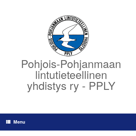
Skip
to
content
Pohjois-Pohjanmaan
lintutieteellinen
yhdistys ry - PPLY
Menu