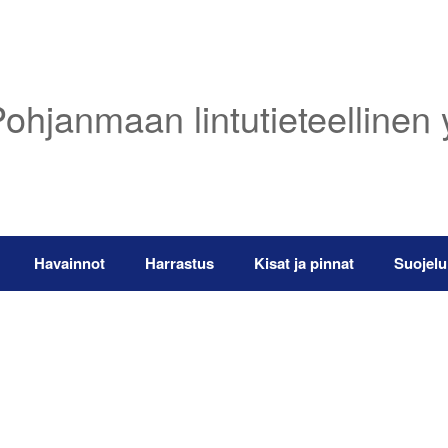
ohjanmaan lintutieteellinen 
Havainnot
Harrastus
Kisat ja pinnat
Suojelu