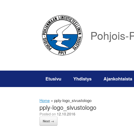
Skip
to
content
Pohjois-P
Etusivu
Yhdistys
Ajankohtaista
Home
»
pply-logo_sivustologo
pply-logo_sivustologo
Posted on
12.10.2016
Next →