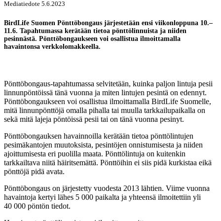
Mediatiedote 5.6.2023
BirdLife Suomen Pönttöbongaus järjestetään ensi viikonloppuna 10.–
11.6. Tapahtumassa kerätään tietoa pönttölinnuista ja niiden
pesinnästä. Pönttöbongaukseen voi osallistua ilmoittamalla
havaintonsa verkkolomakkeella.
Pönttöbongaus-tapahtumassa selvitetään, kuinka paljon lintuja pesii
linnunpöntöissä tänä vuonna ja miten lintujen pesintä on edennyt.
Pönttöbongaukseen voi osallistua ilmoittamalla BirdLife Suomelle,
mitä linnunpönttöjä omalla pihalla tai muulla tarkkailupaikalla on
sekä mitä lajeja pöntöissä pesii tai on tänä vuonna pesinyt.
Pönttöbongauksen havainnoilla kerätään tietoa pönttölintujen
pesimäkantojen muutoksista, pesintöjen onnistumisesta ja niiden
ajoittumisesta eri puolilla maata. Pönttölintuja on kuitenkin
tarkkailtava niitä häiritsemättä. Pönttöihin ei siis pidä kurkistaa eikä
pönttöjä pidä avata.
Pönttöbongaus on järjestetty vuodesta 2013 lähtien. Viime vuonna
havaintoja kertyi lähes 5 000 paikalta ja yhteensä ilmoitettiin yli
40 000 pöntön tiedot.