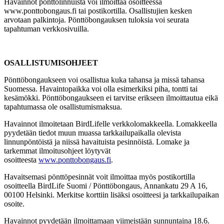
Havainnot pönttölinnuista voi ilmoittaa osoitteessa
www.ponttobongaus.fi tai postikortilla. Osallistujien kesken
arvotaan palkintoja. Pönttöbongauksen tuloksia voi seurata
tapahtuman verkkosivuilla.
OSALLISTUMISOHJEET
Pönttöbongaukseen voi osallistua kuka tahansa ja missä tahansa
Suomessa. Havaintopaikka voi olla esimerkiksi piha, tontti tai
kesämökki. Pönttöbongaukseen ei tarvitse erikseen ilmoittautua eikä
tapahtumassa ole osallistumismaksua.
Havainnot ilmoitetaan BirdLifelle verkkolomakkeella. Lomakkeella
pyydetään tiedot muun muassa tarkkailupaikalla olevista
linnunpöntöistä ja niissä havaituista pesinnöistä. Lomake ja
tarkemmat ilmoitusohjeet löytyvät
osoitteesta
www.ponttobongaus.fi
.
Havaitsemasi pönttöpesinnät voit ilmoittaa myös postikortilla
osoitteella BirdLife Suomi / Pönttöbongaus, Annankatu 29 A 16,
00100 Helsinki. Merkitse korttiin lisäksi osoitteesi ja tarkkailupaikan
osoite.
Havainnot pyydetään ilmoittamaan viimeistään sunnuntaina 18.6.