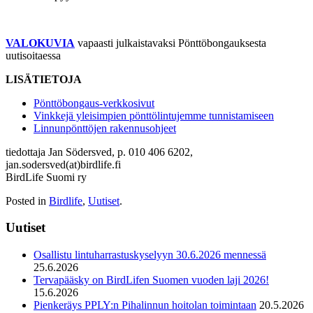
VALOKUVIA
vapaasti julkaistavaksi Pönttöbongauksesta
uutisoitaessa
LISÄTIETOJA
Pönttöbongaus-verkkosivut
Vinkkejä yleisimpien pönttölintujemme tunnistamiseen
Linnunpönttöjen rakennusohjeet
tiedottaja Jan Södersved, p. 010 406 6202,
jan.sodersved(at)birdlife.fi
BirdLife Suomi ry
Posted in
Birdlife
,
Uutiset
.
Uutiset
Osallistu lintuharrastuskyselyyn 30.6.2026 mennessä
25.6.2026
Tervapääsky on BirdLifen Suomen vuoden laji 2026!
15.6.2026
Pienkeräys PPLY:n Pihalinnun hoitolan toimintaan
20.5.2026