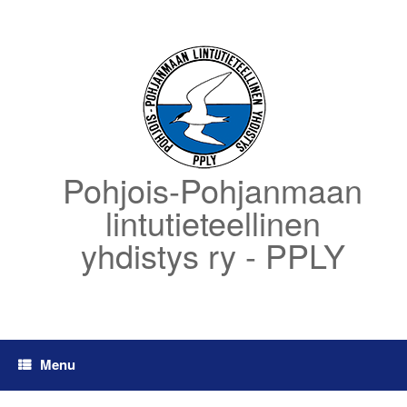
Skip
to
content
Pohjois-Pohjanmaan
lintutieteellinen
yhdistys ry - PPLY
Menu