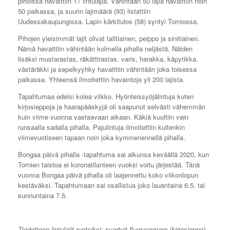
pihoissa havaittiin 17 lintulajia. Vähintään 50 lajia havaittiin noin
50 paikassa, ja suurin lajimäärä (93) listattiin
Uudessakaupungissa. Lapin kärkitulos (58) syntyi Torniossa.
Pihojen yleisimmät lajit olivat talitiainen, peippo ja sinitiainen.
Nämä havaittiin vähintään kolmella pihalla neljästä. Näiden
lisäksi mustarastas, räkättirastas, varis, harakka, käpytikka.
västäräkki ja sepelkyyhky havaittiin vähintään joka toisessa
paikassa. Yhteensä ilmoitettiin havaintoja yli 200 lajista.
Tapahtumaa edelsi kolea viikko. Hyönteissyöjälintuja kuten
kirjosieppoja ja haarapääskyjä oli saapunut selvästi vähemmän
kuin viime vuonna vastaavaan aikaan. Käkiä kuultiin vain
runsaalla sadalla pihalla. Pajulintuja ilmoitettiin kuitenkin
viimevuotiseen tapaan noin joka kymmenennellä pihalla.
Bongaa päivä pihalla -tapahtuma sai alkunsa keväällä 2020, kun
Tornien taistoa ei koronatilanteen vuoksi voitu järjestää. Tänä
vuonna Bongaa päivä pihalla oli laajennettu koko viikonlopun
kestäväksi. Tapahtumaan sai osallistua joko lauantaina 6.5. tai
sunnuntaina 7.5.
Tiedotteen lintulajit ruotsiksi: svartvit flugsnappare (kirjosieppo),