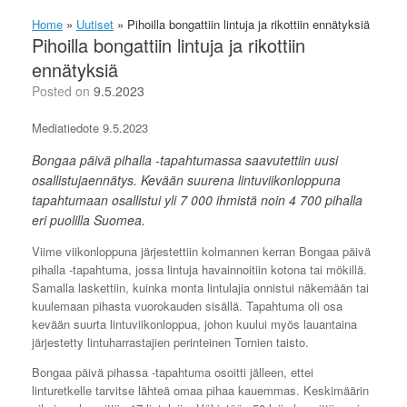
Home
»
Uutiset
»
Pihoilla bongattiin lintuja ja rikottiin ennätyksiä
Pihoilla bongattiin lintuja ja rikottiin
ennätyksiä
Posted on
9.5.2023
Mediatiedote 9.5.2023
Bongaa päivä pihalla -tapahtumassa saavutettiin uusi
osallistujaennätys. Kevään suurena lintuviikonloppuna
tapahtumaan osallistui yli 7 000 ihmistä noin 4 700 pihalla
eri puolilla Suomea.
Viime viikonloppuna järjestettiin kolmannen kerran Bongaa päivä
pihalla -tapahtuma, jossa lintuja havainnoitiin kotona tai mökillä.
Samalla laskettiin, kuinka monta lintulajia onnistui näkemään tai
kuulemaan pihasta vuorokauden sisällä. Tapahtuma oli osa
kevään suurta lintuviikonloppua, johon kuului myös lauantaina
järjestetty lintuharrastajien perinteinen Tornien taisto.
Bongaa päivä pihassa -tapahtuma osoitti jälleen, ettei
linturetkelle tarvitse lähteä omaa pihaa kauemmas. Keskimäärin