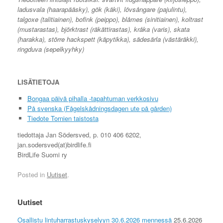
ladusvala (haarapääsky), gök (käki), lövsångare (pajulintu),
talgoxe (talitiainen), bofink (peippo), blåmes (sinitiainen), koltrast
(mustarastas), björktrast (räkättirastas), kråka (varis), skata
(harakka), större hackspett (käpytikka), sädesärla (västäräkki),
ringduva (sepelkyyhky)
LISÄTIETOJA
Bongaa päivä pihalla -tapahtuman verkkosivu
På svenska (Fågelskådningsdagen ute på gården)
Tiedote Tornien taistosta
tiedottaja Jan Södersved, p. 010 406 6202,
jan.sodersved(at)birdlife.fi
BirdLife Suomi ry
Posted in
Uutiset
.
Uutiset
Osallistu lintuharrastuskyselyyn 30.6.2026 mennessä
25.6.2026