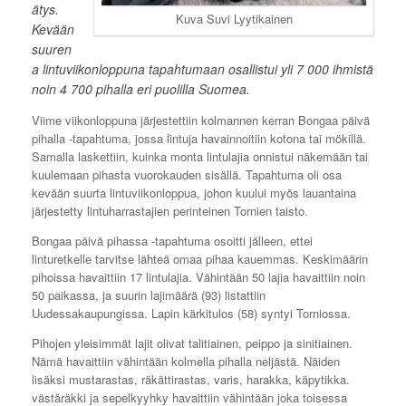
ätys.
Kuva Suvi Lyytikainen
Kevään
suuren
a lintuviikonloppuna tapahtumaan osallistui yli 7 000 ihmistä
noin 4 700 pihalla eri puolilla Suomea.
Viime viikonloppuna järjestettiin kolmannen kerran Bongaa päivä
pihalla -tapahtuma, jossa lintuja havainnoitiin kotona tai mökillä.
Samalla laskettiin, kuinka monta lintulajia onnistui näkemään tai
kuulemaan pihasta vuorokauden sisällä. Tapahtuma oli osa
kevään suurta lintuviikonloppua, johon kuului myös lauantaina
järjestetty lintuharrastajien perinteinen Tornien taisto.
Bongaa päivä pihassa -tapahtuma osoitti jälleen, ettei
linturetkelle tarvitse lähteä omaa pihaa kauemmas. Keskimäärin
pihoissa havaittiin 17 lintulajia. Vähintään 50 lajia havaittiin noin
50 paikassa, ja suurin lajimäärä (93) listattiin
Uudessakaupungissa. Lapin kärkitulos (58) syntyi Torniossa.
Pihojen yleisimmät lajit olivat talitiainen, peippo ja sinitiainen.
Nämä havaittiin vähintään kolmella pihalla neljästä. Näiden
lisäksi mustarastas, räkättirastas, varis, harakka, käpytikka.
västäräkki ja sepelkyyhky havaittiin vähintään joka toisessa