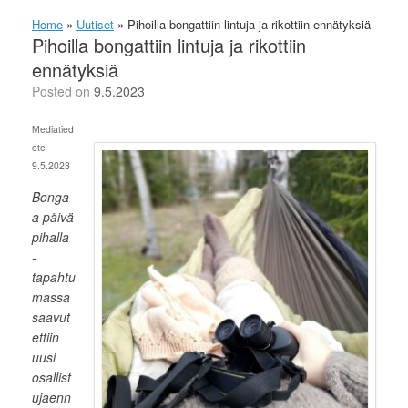
Home
»
Uutiset
»
Pihoilla bongattiin lintuja ja rikottiin ennätyksiä
Pihoilla bongattiin lintuja ja rikottiin
ennätyksiä
Posted on
9.5.2023
Mediatied
ote
9.5.2023
Bonga
a päivä
pihalla
-
tapahtu
massa
saavut
ettiin
uusi
osallist
ujaenn