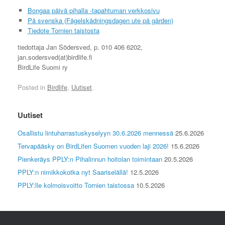
Bongaa päivä pihalla -tapahtuman verkkosivu
På svenska (Fågelskådningsdagen ute på gården)
Tiedote Tornien taistosta
tiedottaja Jan Södersved, p. 010 406 6202,
jan.sodersved(at)birdlife.fi
BirdLife Suomi ry
Posted in
Birdlife
,
Uutiset
.
Uutiset
Osallistu lintuharrastuskyselyyn 30.6.2026 mennessä
25.6.2026
Tervapääsky on BirdLifen Suomen vuoden laji 2026!
15.6.2026
Pienkeräys PPLY:n Pihalinnun hoitolan toimintaan
20.5.2026
PPLY:n nimikkokotka nyt Saariselällä!
12.5.2026
PPLY:lle kolmoisvoitto Tornien taistossa
10.5.2026