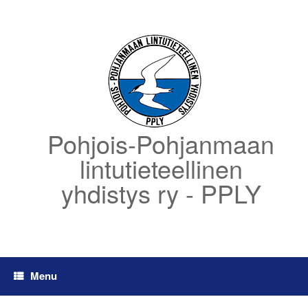
Skip
to
content
Pohjois-Pohjanmaan
lintutieteellinen
yhdistys ry - PPLY
Menu