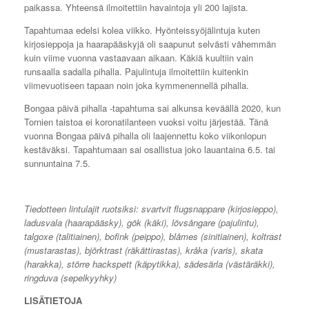
paikassa. Yhteensä ilmoitettiin havaintoja yli 200 lajista.
Tapahtumaa edelsi kolea viikko. Hyönteissyöjälintuja kuten
kirjosieppoja ja haarapääskyjä oli saapunut selvästi vähemmän
kuin viime vuonna vastaavaan aikaan. Käkiä kuultiin vain
runsaalla sadalla pihalla. Pajulintuja ilmoitettiin kuitenkin
viimevuotiseen tapaan noin joka kymmenennellä pihalla.
Bongaa päivä pihalla -tapahtuma sai alkunsa keväällä 2020, kun
Tornien taistoa ei koronatilanteen vuoksi voitu järjestää. Tänä
vuonna Bongaa päivä pihalla oli laajennettu koko viikonlopun
kestäväksi. Tapahtumaan sai osallistua joko lauantaina 6.5. tai
sunnuntaina 7.5.
Tiedotteen lintulajit ruotsiksi: svartvit flugsnappare (kirjosieppo),
ladusvala (haarapääsky), gök (käki), lövsångare (pajulintu),
talgoxe (talitiainen), bofink (peippo), blåmes (sinitiainen), koltrast
(mustarastas), björktrast (räkättirastas), kråka (varis), skata
(harakka), större hackspett (käpytikka), sädesärla (västäräkki),
ringduva (sepelkyyhky)
LISÄTIETOJA