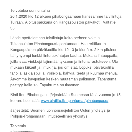
Tervetuloa sunnuntaina
26.1.2020 klo 12 alkaen pihabongaamaan kanssamme talvilintuja
Tuiraan. Aloituspaikkana on Kangaspuiston päiväkoti, Valtatie
35.
Lähde opettelemaan talvilintuja koko perheen voimin
Tuiranpuiston Pihabongaustapahtumaan. Hae reittikartta
Kangaspuiston päiväkodilta klo 12-13 ja kierrä n. 2 km pituinen
tai lyhyempi lenkki linturuokintojen kautta. Mukana lintuoppaita,
joilta saat vinkkejä lajinmääritykseen ja
lintuharrastukseen. Ota
mukaan kiikarit ja lintukirja, jos omistat. Lopuksi päiväkodilla
tarjolla laskiaispullia, voileipiä, kahvia, teetä ja kuumaa mehua.
Arvomme kävijöiden kesken muutaman palkinnon. Tapahtuma
päättyy kello 15. Tapahtuma on ilmainen.
BirdLifen Pihabongaus järjestetään Suomessa tänä vuonna jo 15.
kerran. Lue lisää:
www.birdlife.fi/tapahtumat/pihabongaus/
Järjestäjät: Suomen luonnonsuojeluliiton Oulun yhdistys ja
Pohjois-Pohjanmaan lintutieteellinen yhdistys
Tervetulo
a bongaamaan!