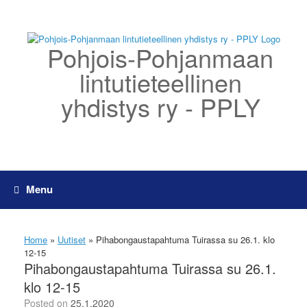
Skip
to
content
Pohjois-Pohjanmaan
lintutieteellinen
yhdistys ry - PPLY
Menu
Home
»
Uutiset
»
Pihabongaustapahtuma Tuirassa su 26.1. klo
12-15
Pihabongaustapahtuma Tuirassa su 26.1.
klo 12-15
Posted on
25.1.2020