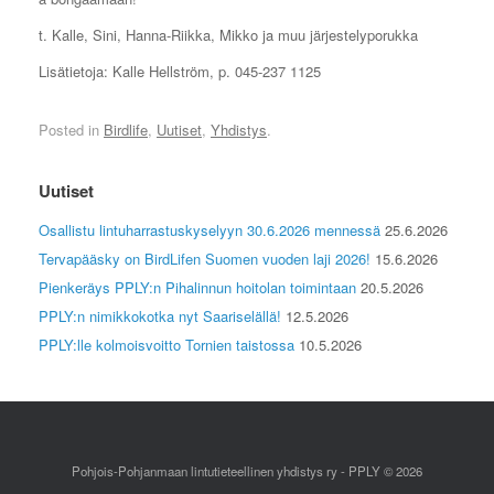
t. Kalle, Sini, Hanna-Riikka, Mikko ja muu järjestelyporukka
Lisätietoja: Kalle Hellström, p. 045-237 1125
Posted in
Birdlife
,
Uutiset
,
Yhdistys
.
Uutiset
Osallistu lintuharrastuskyselyyn 30.6.2026 mennessä
25.6.2026
Tervapääsky on BirdLifen Suomen vuoden laji 2026!
15.6.2026
Pienkeräys PPLY:n Pihalinnun hoitolan toimintaan
20.5.2026
PPLY:n nimikkokotka nyt Saariselällä!
12.5.2026
PPLY:lle kolmoisvoitto Tornien taistossa
10.5.2026
Pohjois-Pohjanmaan lintutieteellinen yhdistys ry - PPLY © 2026