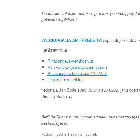
Tiedotteen lintulajit ruotsiksi: grönfink (viherpeippo), 
gråsiska (urpiainen)
VALOKUVIA JA ARTIKKELEITA
vapaasti julkaistava
LISÄTIETOJA
Pihabongaus-verkkosivut
På svenska (Gårdsplanskrysset)
Pihabongaus kouluissa 22.–26.1.
Lintujen talviruokinta
tiedottaja Jan Södersved, p. 010 406 6202, jan.sodersve
BirdLife Suomi ry
BirdLife Suomi ry on lintujen suojelu- ja harrastusjär
keskusjärjestö.
Posted in
Birdlife
,
Havainnot
,
Uutiset
.