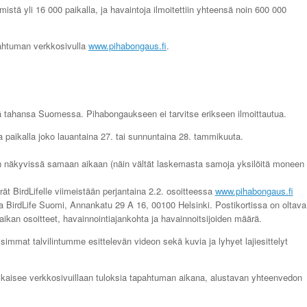
istä yli 16 000 paikalla, ja havaintoja ilmoitettiin yhteensä noin 600 000
ahtuman verkkosivulla
www.pihabongaus.fi
.
 tahansa Suomessa. Pihabongaukseen ei tarvitse erikseen ilmoittautua.
lla paikalla joko lauantaina 27. tai sunnuntaina 28. tammikuuta.
än näkyvissä samaan aikaan (näin vältät laskemasta samoja yksilöitä moneen
ät BirdLifelle viimeistään perjantaina 2.2. osoitteessa
www.pihabongaus.fi
lla BirdLife Suomi, Annankatu 29 A 16, 00100 Helsinki. Postikortissa on oltava
paikan osoitteet, havainnointiajankohta ja havainnoitsijoiden määrä.
llisimmat talvilintumme esittelevän videon sekä kuvia ja lyhyet lajiesittelyt
julkaisee verkkosivuillaan tuloksia tapahtuman aikana, alustavan yhteenvedon