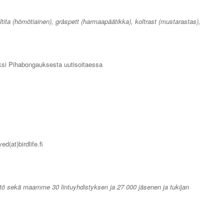
talltita (hömötiainen), gråspett (harmaapäätikka), koltrast (mustarastas),
ksi Pihabongauksesta uutisoitaessa
d(at)birdlife.fi
jestö sekä maamme 30 lintuyhdistyksen ja 27 000 jäsenen ja tukijan