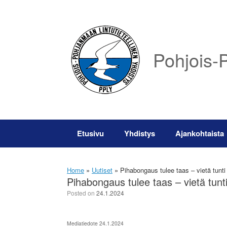
Skip
to
content
Pohjois-P
Etusivu
Yhdistys
Ajankohtaista
Home
»
Uutiset
»
Pihabongaus tulee taas – vietä tunti t
Pihabongaus tulee taas – vietä tunti 
Posted on
24.1.2024
Mediatiedote 24.1.2024