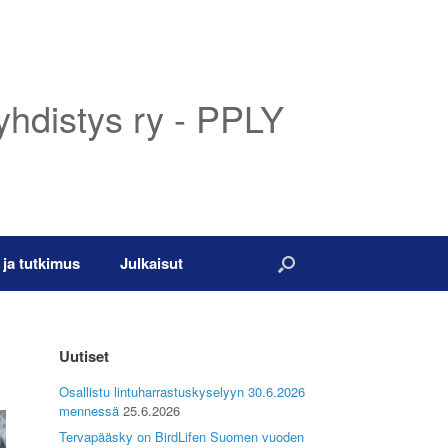
yhdistys ry - PPLY
 ja tutkimus
Julkaisut
Uutiset
Osallistu lintuharrastuskyselyyn 30.6.2026
mennessä
25.6.2026
Tervapääsky on BirdLifen Suomen vuoden