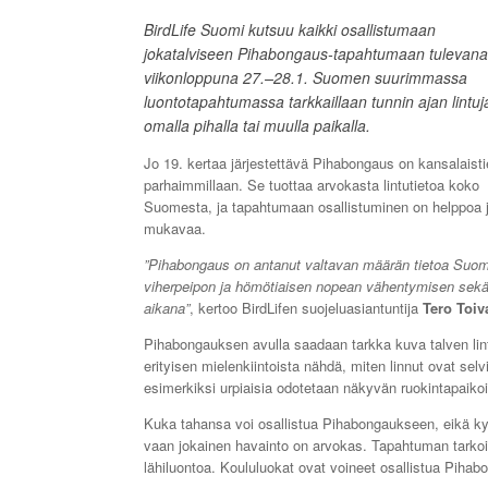
BirdLife Suomi kutsuu kaikki osallistumaan
jokatalviseen Pihabongaus-tapahtumaan tulevana
viikonloppuna 27.–28.1. Suomen suurimmassa
luontotapahtumassa tarkkaillaan tunnin ajan lintuj
omalla pihalla tai muulla paikalla.
Jo 19. kertaa järjestettävä Pihabongaus on kansalaisti
parhaimmillaan. Se tuottaa arvokasta lintutietoa koko
Suomesta, ja tapahtumaan osallistuminen on helppoa 
mukavaa.
”Pihabongaus on antanut valtavan määrän tietoa Suome
viherpeipon ja hömötiaisen nopean vähentymisen se
aikana”
, kertoo BirdLifen suojeluasiantuntija
Tero Toi
Pihabongauksen avulla saadaan tarkka kuva talven lintut
erityisen mielenkiintoista nähdä, miten linnut ovat sel
esimerkiksi urpiaisia odotetaan näkyvän ruokintapaikoi
Kuka tahansa voi osallistua Pihabongaukseen, eikä kysee
vaan jokainen havainto on arvokas. Tapahtuman tarkoi
lähiluontoa. Koululuokat ovat voineet osallistua Piha