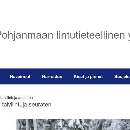
ohjanmaan lintutieteellinen 
Havainnot
Harrastus
Kisat ja pinnat
Suojelu
alvilintuja seuraten
talvilintuja seuraten