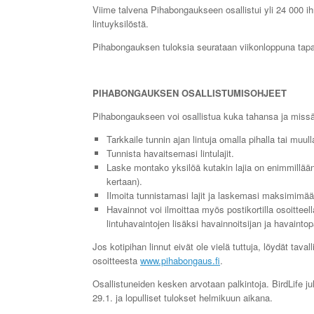
Viime talvena Pihabongaukseen osallistui yli 24 000 ihm
lintuyksilöstä.
Pihabongauksen tuloksia seurataan viikonloppuna tap
PIHABONGAUKSEN OSALLISTUMISOHJEET
Pihabongaukseen voi osallistua kuka tahansa ja missä
Tarkkaile tunnin ajan lintuja omalla pihalla tai muu
Tunnista havaitsemasi lintulajit.
Laske montako yksilöä kutakin lajia on enimmillä
kertaan).
Ilmoita tunnistamasi lajit ja laskemasi maksimimäär
Havainnot voi ilmoittaa myös postikortilla osoittee
lintuhavaintojen lisäksi havainnoitsijan ja havainto
Jos kotipihan linnut eivät ole vielä tuttuja, löydät tava
osoitteesta
www.pihabongaus.fi
.
Osallistuneiden kesken arvotaan palkintoja. BirdLife 
29.1. ja lopulliset tulokset helmikuun aikana.