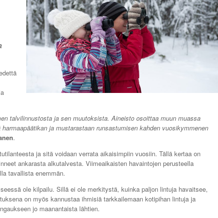
a
edettä
ja
n talvilinnustosta ja sen muutoksista. Aineisto osoittaa muun muassa
kä harmaapäätikan ja mustarastaan runsastumisen kahden vuosikymmenen
vanen
.
ilanteesta ja sitä voidaan verrata aikaisimpiin vuosiin. Tällä kertaa on
vinneet ankarasta alkutalvesta. Viimeaikaisten havaintojen perusteella
lla tavallista enemmän.
ssä ole kilpailu. Sillä ei ole merkitystä, kuinka paljon lintuja havaitsee,
tuksena on myös kannustaa ihmisiä tarkkailemaan kotipihan lintuja ja
bongaukseen jo maanantaista lähtien.