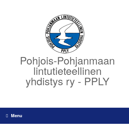
Skip
to
content
Pohjois-Pohjanmaan
lintutieteellinen
yhdistys ry - PPLY
Menu