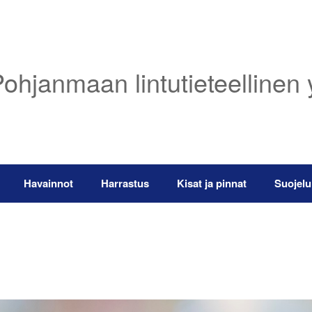
ohjanmaan lintutieteellinen 
Havainnot
Harrastus
Kisat ja pinnat
Suojelu