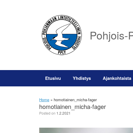
Skip
to
content
Pohjois-P
Etusivu
Yhdistys
Ajankohtaista
Home
»
homotiainen_micha-fager
homotiainen_micha-fager
Posted on
1.2.2021