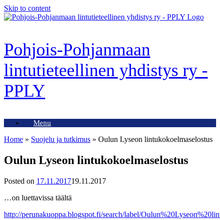
Skip to content
Pohjois-Pohjanmaan
lintutieteellinen yhdistys ry -
PPLY
Menu
Home
»
Suojelu ja tutkimus
»
Oulun Lyseon lintukokoelmaselostus
Oulun Lyseon lintukokoelmaselostus
Posted on
17.11.2017
19.11.2017
…on luettavissa täältä
http://perunakuoppa.blogspot.fi/search/label/Oulun%20Lyseon%20li