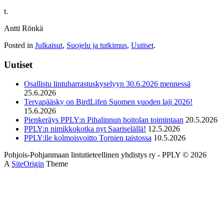
t.
Antti Rönkä
Posted in
Julkaisut
,
Suojelu ja tutkimus
,
Uutiset
.
Uutiset
Osallistu lintuharrastuskyselyyn 30.6.2026 mennessä
25.6.2026
Tervapääsky on BirdLifen Suomen vuoden laji 2026!
15.6.2026
Pienkeräys PPLY:n Pihalinnun hoitolan toimintaan
20.5.2026
PPLY:n nimikkokotka nyt Saariselällä!
12.5.2026
PPLY:lle kolmoisvoitto Tornien taistossa
10.5.2026
Pohjois-Pohjanmaan lintutieteellinen yhdistys ry - PPLY © 2026
A
SiteOrigin
Theme