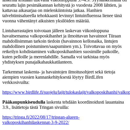
seurattu lajin pesimäkannan kehitystä jo vuodesta 2008 lähtien, ja
kattavaa aikasarjaa on mielenkiintoista jatkaa. Hanhien
talvehtimisalueella tehokkaasti levinnyt lintuinfluenssa lienee tänä
vuonna vähentänyt aikuisten yksilöiden määrää.
Lintuharrastajien toivotaan jälleen laskevan viikonloppuna
havaitsemansa valkoposkihanhet ja ilmoittavan havainnot Tiiraan
mahdollisimman tarkoin tiedoin (havainnon kellonaika, lintujen
mahdollinen poistuminen/saapuminen ym.). Toivottavaa on myös
retkeilyn kohdistaminen valkoposkihanhien suosimille paikoille,
kuten pelloille ja merenlahdille. Samalla voi tarkistaa myös
yhdistyksen punajalkahaukkatilanteen.
Tarkemmat laskenta- ja havaintojen ilmoitusohjeet sekä tietoja
aiempien vuosien kannankehityksestä löytyy BirdLifen
verkkosivuilta:
https://www.birdlife.fi/suojelu/lajit/tulokaslajit/valkoposkihanhi/valk
Pääkaupunkiseudulla
laskenta tehdään koordinoidusti lauantaina
3.9., lisätietoja tästä Tringan sivuilla:
https://tringa.fi/2022/08/17/tringan-alueen-
valkoposkihanhilaskennat-3-9-2022/