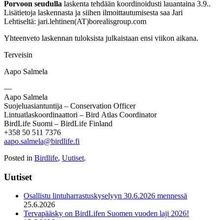
Porvoon seudulla
laskenta tehdään koordinoidusti lauantaina 3.9..
Lisätietoja laskennasta ja siihen ilmoittautumisesta saa Jari
Lehtiseltä: jari.lehtinen(AT)borealisgroup.com
Yhteenveto laskennan tuloksista julkaistaan ensi viikon aikana.
Terveisin
Aapo Salmela
—
Aapo Salmela
Suojeluasiantuntija – Conservation Officer
Lintuatlaskoordinaattori – Bird Atlas Coordinator
BirdLife Suomi – BirdLife Finland
+358 50 511 7376
aapo.salmela@birdlife.fi
Posted in
Birdlife
,
Uutiset
.
Uutiset
Osallistu lintuharrastuskyselyyn 30.6.2026 mennessä
25.6.2026
Tervapääsky on BirdLifen Suomen vuoden laji 2026!