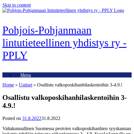
Skip to content
Pohjois-Pohjanmaan
lintutieteellinen yhdistys ry -
PPLY
Menu
Home
»
Uutiset
»
Osallistu valkoposkihanhilaskentoihin 3-4.9.!
Osallistu valkoposkihanhilaskentoihin 3-
4.9.!
Posted on
31.8.2022
31.8.2022
Valtakunnallinen Suomessa pesivien valkoposkihanhien syyskannan
laskenta tehdään tulevana viikonloppuna 3.–4.9. Syyslaskennalla on