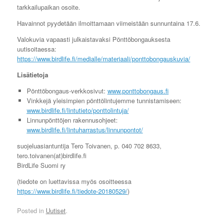
tarkkailupaikan osoite.
Havainnot pyydetään ilmoittamaan viimeistään sunnuntaina 17.6.
Valokuvia vapaasti julkaistavaksi Pönttöbongauksesta
uutisoitaessa:
https://www.birdlife.fi/medialle/materiaali/ponttobongauskuvia/
Lisätietoja
Pönttöbongaus-verkkosivut:
www.ponttobongaus.fi
Vinkkejä yleisimpien pönttölintujemme tunnistamiseen:
www.birdlife.fi/lintutieto/ponttolintuja/
Linnunpönttöjen rakennusohjeet:
www.birdlife.fi/lintuharrastus/linnunpontot/
suojeluasiantuntija Tero Toivanen, p. 040 702 8633,
tero.toivanen(at)birdlife.fi
BirdLife Suomi ry
(tiedote on luettavissa myös osoitteessa
https://www.birdlife.fi/tiedote-20180529/
)
Posted in
Uutiset
.