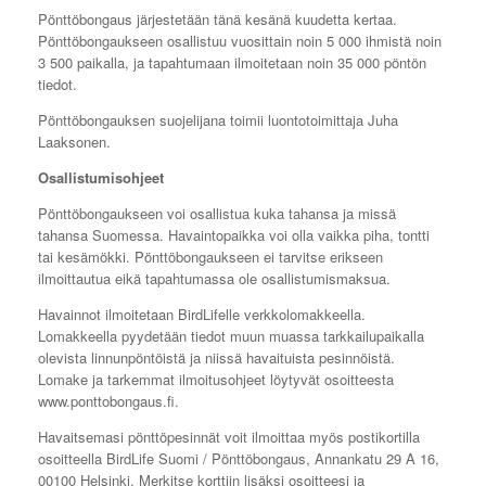
Pönttöbongaus järjestetään tänä kesänä kuudetta kertaa.
Pönttöbongaukseen osallistuu vuosittain noin 5 000 ihmistä noin
3 500 paikalla, ja tapahtumaan ilmoitetaan noin 35 000 pöntön
tiedot.
Pönttöbongauksen suojelijana toimii luontotoimittaja Juha
Laaksonen.
Osallistumisohjeet
Pönttöbongaukseen voi osallistua kuka tahansa ja missä
tahansa Suomessa. Havaintopaikka voi olla vaikka piha, tontti
tai kesämökki. Pönttöbongaukseen ei tarvitse erikseen
ilmoittautua eikä tapahtumassa ole osallistumismaksua.
Havainnot ilmoitetaan BirdLifelle verkkolomakkeella.
Lomakkeella pyydetään tiedot muun muassa tarkkailupaikalla
olevista linnunpöntöistä ja niissä havaituista pesinnöistä.
Lomake ja tarkemmat ilmoitusohjeet löytyvät osoitteesta
www.ponttobongaus.fi.
Havaitsemasi pönttöpesinnät voit ilmoittaa myös postikortilla
osoitteella BirdLife Suomi / Pönttöbongaus, Annankatu 29 A 16,
00100 Helsinki. Merkitse korttiin lisäksi osoitteesi ja