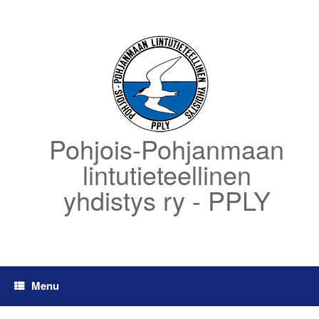
Skip
to
content
Pohjois-Pohjanmaan
lintutieteellinen
yhdistys ry - PPLY
Menu