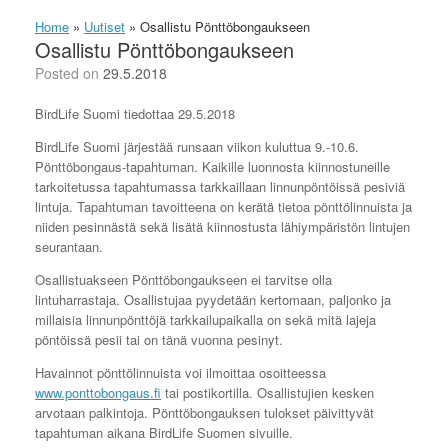
Home
»
Uutiset
»
Osallistu Pönttöbongaukseen
Osallistu Pönttöbongaukseen
Posted on
29.5.2018
BirdLife Suomi tiedottaa 29.5.2018
BirdLife Suomi järjestää runsaan viikon kuluttua 9.-10.6.
Pönttöbongaus-tapahtuman. Kaikille luonnosta kiinnostuneille
tarkoitetussa tapahtumassa tarkkaillaan linnunpöntöissä pesiviä
lintuja. Tapahtuman tavoitteena on kerätä tietoa pönttölinnuista ja
niiden pesinnästä sekä lisätä kiinnostusta lähiympäristön lintujen
seurantaan.
Osallistuakseen Pönttöbongaukseen ei tarvitse olla
lintuharrastaja. Osallistujaa pyydetään kertomaan, paljonko ja
millaisia linnunpönttöjä tarkkailupaikalla on sekä mitä lajeja
pöntöissä pesii tai on tänä vuonna pesinyt.
Havainnot pönttölinnuista voi ilmoittaa osoitteessa
www.ponttobongaus.fi
tai postikortilla. Osallistujien kesken
arvotaan palkintoja. Pönttöbongauksen tulokset päivittyvät
tapahtuman aikana BirdLife Suomen sivuille.