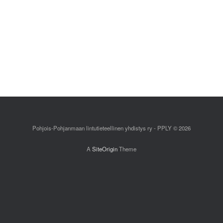
Pohjois-Pohjanmaan lintutieteellinen yhdistys ry - PPLY © 2026
A
SiteOrigin
Theme