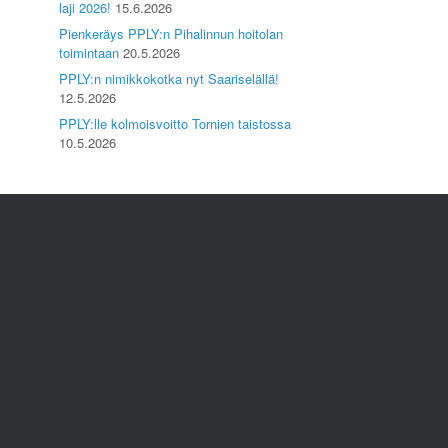
laji 2026!
15.6.2026
Pienkeräys PPLY:n Pihalinnun hoitolan
toimintaan
20.5.2026
PPLY:n nimikkokotka nyt Saariselällä!
12.5.2026
PPLY:lle kolmoisvoitto Tornien taistossa
10.5.2026