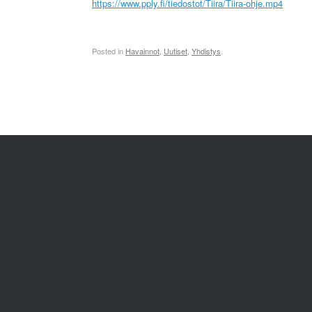
https://www.pply.fi/tiedostot/Tiira/Tiira-ohje.mp4
Posted in
Havainnot
,
Uutiset
,
Yhdistys
.