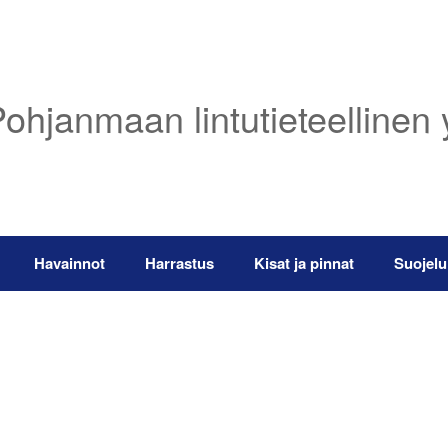
ohjanmaan lintutieteellinen 
Havainnot
Harrastus
Kisat ja pinnat
Suojelu