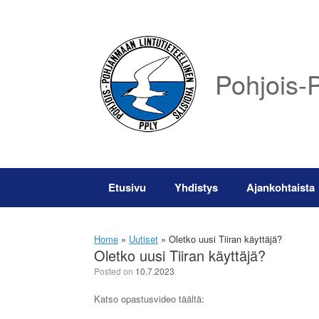
Skip
to
content
Pohjois-P
Etusivu
Yhdistys
Ajankohtaista
Home
»
Uutiset
»
Oletko uusi Tiiran käyttäjä?
Oletko uusi Tiiran käyttäjä?
Posted on
10.7.2023
Katso opastusvideo täältä: