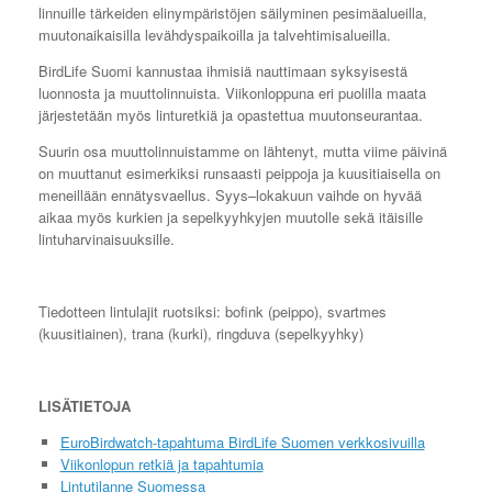
linnuille tärkeiden elinympäristöjen säilyminen pesimäalueilla,
muutonaikaisilla levähdyspaikoilla ja talvehtimisalueilla.
BirdLife Suomi kannustaa ihmisiä nauttimaan syksyisestä
luonnosta ja muuttolinnuista. Viikonloppuna eri puolilla maata
järjestetään myös linturetkiä ja opastettua muutonseurantaa.
Suurin osa muuttolinnuistamme on lähtenyt, mutta viime päivinä
on muuttanut esimerkiksi runsaasti peippoja ja kuusitiaisella on
meneillään ennätysvaellus. Syys–lokakuun vaihde on hyvää
aikaa myös kurkien ja sepelkyyhkyjen muutolle sekä itäisille
lintuharvinaisuuksille.
Tiedotteen lintulajit ruotsiksi: bofink (peippo), svartmes
(kuusitiainen), trana (kurki), ringduva (sepelkyyhky)
LISÄTIETOJA
EuroBirdwatch-tapahtuma BirdLife Suomen verkkosivuilla
Viikonlopun retkiä ja tapahtumia
Lintutilanne Suomessa