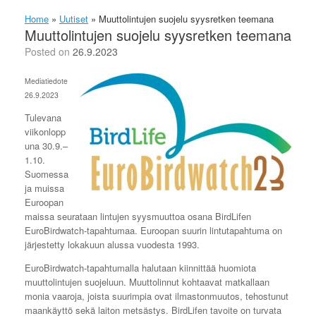
Home
»
Uutiset
»
Muuttolintujen suojelu syysretken teemana
Muuttolintujen suojelu syysretken teemana
Posted on
26.9.2023
Mediatiedote
26.9.2023
Tulevana
viikonlopp
una 30.9.–
1.10.
Suomessa
ja muissa
Euroopan
maissa seurataan lintujen syysmuuttoa osana BirdLifen
EuroBirdwatch-tapahtumaa. Euroopan suurin lintutapahtuma on
järjestetty lokakuun alussa vuodesta 1993.
EuroBirdwatch-tapahtumalla halutaan kiinnittää huomiota
muuttolintujen suojeluun. Muuttolinnut kohtaavat matkallaan
monia vaaroja, joista suurimpia ovat ilmastonmuutos, tehostunut
maankäyttö sekä laiton metsästys. BirdLifen tavoite on turvata