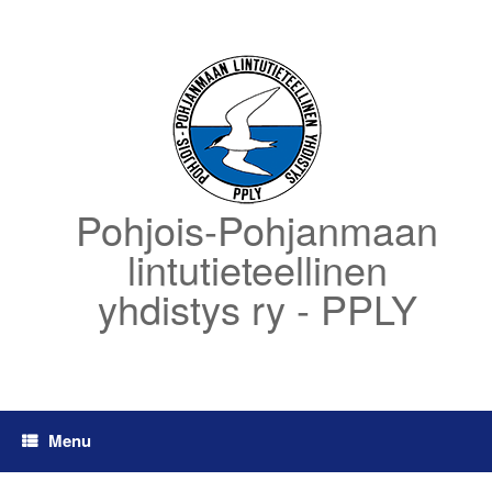
Skip
to
content
Pohjois-Pohjanmaan
lintutieteellinen
yhdistys ry - PPLY
Menu