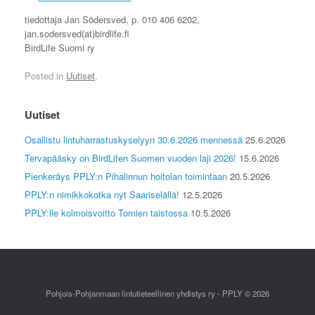
tiedottaja Jan Södersved, p. 010 406 6202,
jan.sodersved(at)birdlife.fi
BirdLife Suomi ry
Posted in
Uutiset
.
Uutiset
Osallistu lintuharrastuskyselyyn 30.6.2026 mennessä
25.6.2026
Tervapääsky on BirdLifen Suomen vuoden laji 2026!
15.6.2026
Pienkeräys PPLY:n Pihalinnun hoitolan toimintaan
20.5.2026
PPLY:n nimikkokotka nyt Saariselällä!
12.5.2026
PPLY:lle kolmoisvoitto Tornien taistossa
10.5.2026
Pohjois-Pohjanmaan lintutieteellinen yhdistys ry - PPLY © 2026