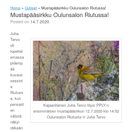
Home
»
Uutiset
»
Mustapääsirkku Oulunsalon Riutussa!
Mustapääsirkku Oulunsalon Riutussa!
Posted on
14.7.2020
Juha
Tervo
oli
lopettel
emassa
pidemp
ää
kuvaus
sessiot
a
Riutuss
a, kun
pensaid
Kajaanilainen Juha Tervo löysi PPLY:n
en
ensimmäisen mustapääsirkun 12.7.2020 klo 14:52
välistä
Oulunsalon Riutusta © Juha Tervo
näkyi
räikeän