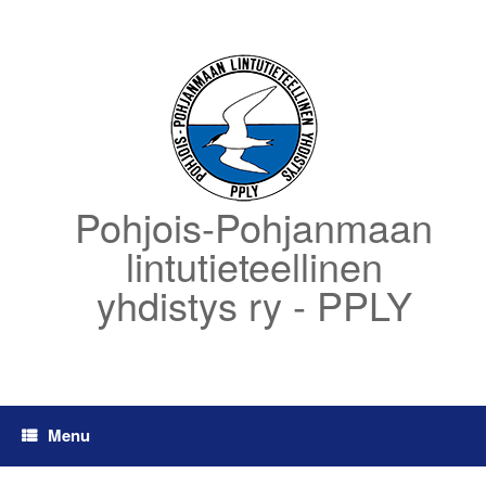
Skip
to
content
Pohjois-Pohjanmaan
lintutieteellinen
yhdistys ry - PPLY
Menu