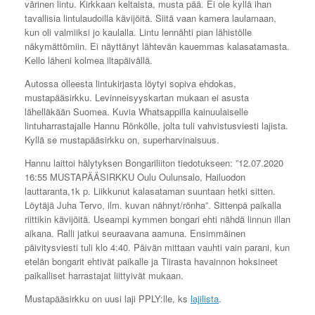
värinen lintu. Kirkkaan keltaista, musta pää. Ei ole kyllä ihan
tavallisia lintulaudoilla kävijöitä. Siitä vaan kamera laulamaan,
kun oli valmiiksi jo kaulalla. Lintu lennähti pian lähistölle
näkymättömiin. Ei näyttänyt lähtevän kauemmas kalasatamasta.
Kello läheni kolmea iltapäivällä.
Autossa olleesta lintukirjasta löytyi sopiva ehdokas,
mustapääsirkku. Levinneisyyskartan mukaan ei asusta
lähelläkään Suomea. Kuvia Whatsappilla kainuulaiselle
lintuharrastajalle Hannu Rönkölle, jolta tuli vahvistusviesti lajista.
Kyllä se mustapääsirkku on, superharvinaisuus.
Hannu laittoi hälytyksen Bongariliiton tiedotukseen: ”12.07.2020
16:55 MUSTAPÄÄSIRKKU Oulu Oulunsalo, Hailuodon
lauttaranta,1k p. Liikkunut kalasataman suuntaan hetki sitten.
Löytäjä Juha Tervo, ilm. kuvan nähnyt/rönha”. Sittenpä paikalla
riittikin kävijöitä. Useampi kymmen bongari ehti nähdä linnun illan
aikana. Ralli jatkui seuraavana aamuna. Ensimmäinen
päivitysviesti tuli klo 4:40. Päivän mittaan vauhti vain parani, kun
etelän bongarit ehtivät paikalle ja Tiirasta havainnon hoksineet
paikalliset harrastajat liittyivät mukaan.
Mustapääsirkku on uusi laji PPLY:lle, ks
lajilista
.