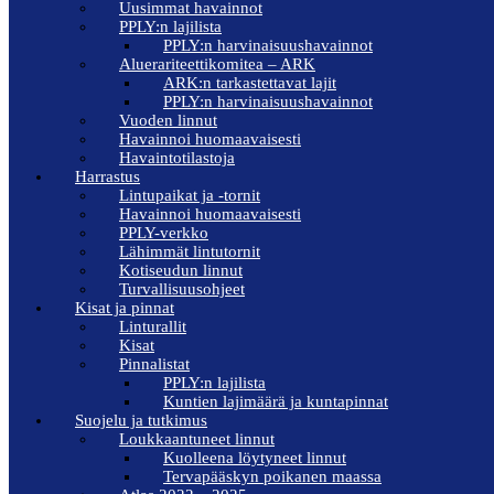
Uusimmat havainnot
PPLY:n lajilista
PPLY:n harvinaisuushavainnot
Aluerariteettikomitea – ARK
ARK:n tarkastettavat lajit
PPLY:n harvinaisuushavainnot
Vuoden linnut
Havainnoi huomaavaisesti
Havaintotilastoja
Harrastus
Lintupaikat ja -tornit
Havainnoi huomaavaisesti
PPLY-verkko
Lähimmät lintutornit
Kotiseudun linnut
Turvallisuusohjeet
Kisat ja pinnat
Linturallit
Kisat
Pinnalistat
PPLY:n lajilista
Kuntien lajimäärä ja kuntapinnat
Suojelu ja tutkimus
Loukkaantuneet linnut
Kuolleena löytyneet linnut
Tervapääskyn poikanen maassa