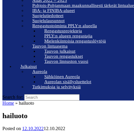
Atlas 2022 – 2025
Pohjois-Pohjanmaan maakunnallisesti tärkeät lintualue
IBA- ja FINIBA-alueet
Suojelutiedotteet
Suojelulausunnot
Rengastustoiminta PPLY:n alueella
Rengastusprojekteja
PPLY:n alueen rengastajia
Mielenkiintoisia rengastuslöytöjä
Tauvon lintuasema
Tauvon julkaisut
Tauvon rengastukset
Tauvon linnuston vuosi
Julkaisut
Aureola
Sähköinen Aureola
Aureolan sisällysluettelot
Tutkimuksia ja selvityksiä
Search for:
Home
»
hailuoto
hailuoto
Posted on
12.10.2022
12.10.2022