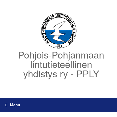
Skip
to
content
Pohjois-Pohjanmaan
lintutieteellinen
yhdistys ry - PPLY
Menu