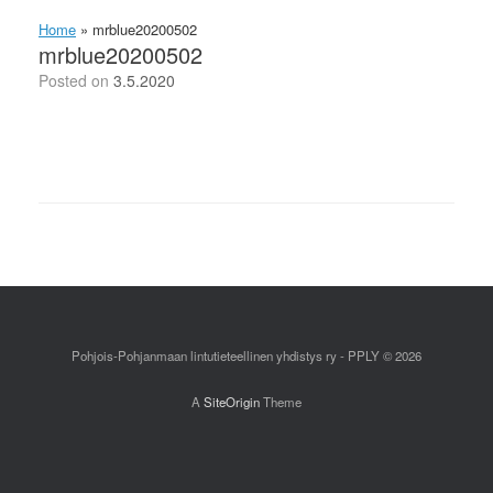
Home
»
mrblue20200502
mrblue20200502
Posted on
3.5.2020
Pohjois-Pohjanmaan lintutieteellinen yhdistys ry - PPLY © 2026
A
SiteOrigin
Theme