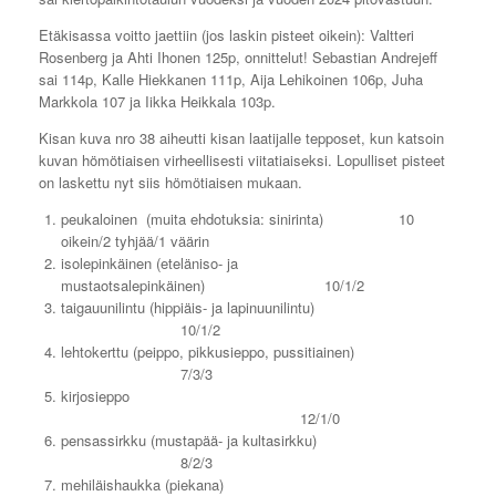
Etäkisassa voitto jaettiin (jos laskin pisteet oikein): Valtteri
Rosenberg ja Ahti Ihonen 125p, onnittelut! Sebastian Andrejeff
sai 114p, Kalle Hiekkanen 111p, Aija Lehikoinen 106p, Juha
Markkola 107 ja Iikka Heikkala 103p.
Kisan kuva nro 38 aiheutti kisan laatijalle tepposet, kun katsoin
kuvan hömötiaisen virheellisesti viitatiaiseksi. Lopulliset pisteet
on laskettu nyt siis hömötiaisen mukaan.
peukaloinen (muita ehdotuksia: sinirinta) 10
oikein/2 tyhjää/1 väärin
isolepinkäinen (eteläniso- ja
mustaotsalepinkäinen) 10/1/2
taigauunilintu (hippiäis- ja lapinuunilintu)
10/1/2
lehtokerttu (peippo, pikkusieppo, pussitiainen)
7/3/3
kirjosieppo
12/1/0
pensassirkku (mustapää- ja kultasirkku)
8/2/3
mehiläishaukka (piekana)