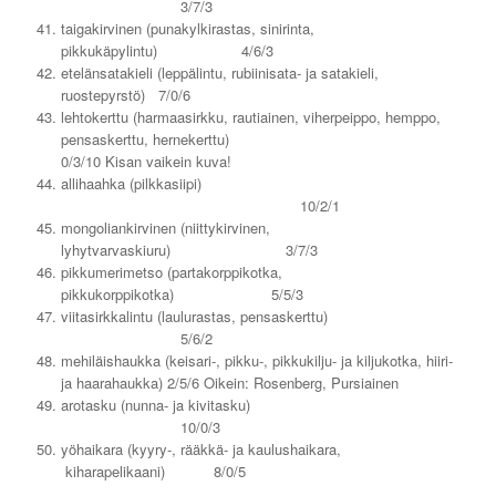
3/7/3
taigakirvinen (punakylkirastas, sinirinta,
pikkukäpylintu) 4/6/3
etelänsatakieli (leppälintu, rubiinisata- ja satakieli,
ruostepyrstö) 7/0/6
lehtokerttu (harmaasirkku, rautiainen, viherpeippo, hemppo,
pensaskerttu, hernekerttu)
0/3/10 Kisan vaikein kuva!
allihaahka (pilkkasiipi)
10/2/1
mongoliankirvinen (niittykirvinen,
lyhytvarvaskiuru) 3/7/3
pikkumerimetso (partakorppikotka,
pikkukorppikotka) 5/5/3
viitasirkkalintu (laulurastas, pensaskerttu)
5/6/2
mehiläishaukka (keisari-, pikku-, pikkukilju- ja kiljukotka, hiiri-
ja haarahaukka) 2/5/6 Oikein: Rosenberg, Pursiainen
arotasku (nunna- ja kivitasku)
10/0/3
yöhaikara (kyyry-, rääkkä- ja kaulushaikara,
kiharapelikaani) 8/0/5