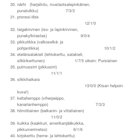
närhi (harjalintu, mustaotsalepinkäinen,
punatulkku) 7/3/3
pronssi-iibis
12/1/0
taigakirvinen (iso- ja lapinkirvinen,
punakylkirastas) 9/0/4
pikkutikka (valkoselkä- ja
pohjantikka) 10/1/2
etelänsatakieli (lehtokerttu, satakieli,
silkkikerttunen) 1/7/5 oikein: Pursiainen
pulmussirri (pikkusirri)
11/1/1
silkkihaikara
13/0/0 (Kisan helpoin
kuva!)
keltahemppo (viherpeippo,
kanarianhemppo) 7/3/3
hömötiainen (balkanin- ja viitatiainen)
11/0/2
kuikka (kaakkuri, amerikanjääkuikka,
pikkumerimetso) 6/1/6
kirjokerttu (herne- ja lehtokerttu)