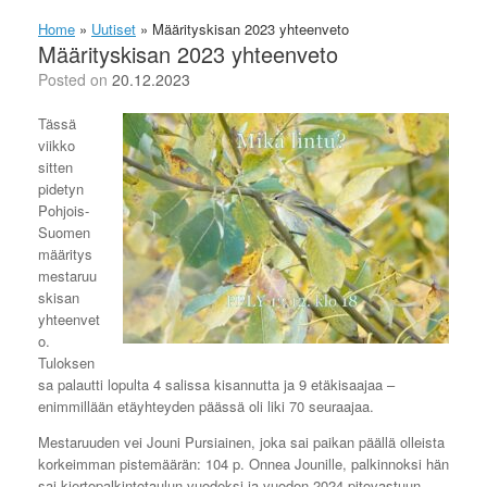
Home
»
Uutiset
»
Määrityskisan 2023 yhteenveto
Määrityskisan 2023 yhteenveto
Posted on
20.12.2023
Tässä
viikko
sitten
pidetyn
Pohjois-
Suomen
määritys
mestaruu
skisan
yhteenvet
o.
Tuloksen
sa palautti lopulta 4 salissa kisannutta ja 9 etäkisaajaa –
enimmillään etäyhteyden päässä oli liki 70 seuraajaa.
Mestaruuden vei Jouni Pursiainen, joka sai paikan päällä olleista
korkeimman pistemäärän: 104 p. Onnea Jounille, palkinnoksi hän
sai kiertopalkintotaulun vuodeksi ja vuoden 2024 pitovastuun.