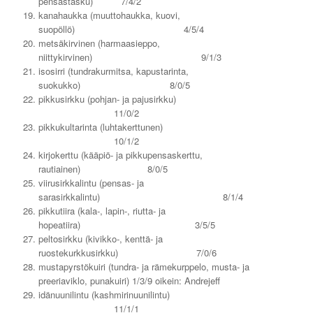
pensastasku) 7/4/2
kanahaukka (muuttohaukka, kuovi,
suopöllö) 4/5/4
metsäkirvinen (harmaasieppo,
niittykirvinen) 9/1/3
isosirri (tundrakurmitsa, kapustarinta,
suokukko) 8/0/5
pikkusirkku (pohjan- ja pajusirkku)
11/0/2
pikkukultarinta (luhtakerttunen)
10/1/2
kirjokerttu (kääpiö- ja pikkupensaskerttu,
rautiainen) 8/0/5
viirusirkkalintu (pensas- ja
sarasirkkalintu) 8/1/4
pikkutiira (kala-, lapin-, riutta- ja
hopeatiira) 3/5/5
peltosirkku (kivikko-, kenttä- ja
ruostekurkkusirkku) 7/0/6
mustapyrstökuiri (tundra- ja rämekurppelo, musta- ja
preeriaviklo, punakuiri) 1/3/9 oikein: Andrejeff
idänuunilintu (kashmirinuunilintu)
11/1/1