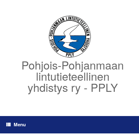
Skip
to
content
Pohjois-Pohjanmaan
lintutieteellinen
yhdistys ry - PPLY
Menu