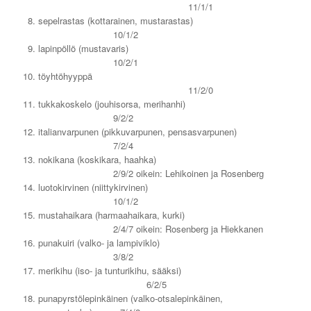
11/1/1
sepelrastas (kottarainen, mustarastas)
10/1/2
lapinpöllö (mustavaris)
10/2/1
töyhtöhyyppä
11/2/0
tukkakoskelo (jouhisorsa, merihanhi)
9/2/2
italianvarpunen (pikkuvarpunen, pensasvarpunen)
7/2/4
nokikana (koskikara, haahka)
2/9/2 oikein: Lehikoinen ja Rosenberg
luotokirvinen (niittykirvinen)
10/1/2
mustahaikara (harmaahaikara, kurki)
2/4/7 oikein: Rosenberg ja Hiekkanen
punakuiri (valko- ja lampiviklo)
3/8/2
merikihu (iso- ja tunturikihu, sääksi)
6/2/5
punapyrstölepinkäinen (valko-otsalepinkäinen,