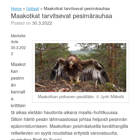
Home
»
Uutiset
»
Maakotkat tarvitsevat pesimärauhaa
Maakotkat tarvitsevat pesimärauhaa
Posted on
30.3.2022
Mediatie
dote
30.3.202
2
Maakot
kan
pesinn
än
kannalt
Maakotkan poikanen pesällään. © Jyrki Mäkelä
a
kriittisin
tä aikaa eletään haudonta-aikana maalis–huhtikuussa.
Silloin häiriö pesän lähimaastossa johtaa helposti pesinnän
epäonnistumiseen. Maakotkan pesimäalueilla keväthangilla
retkeilevien on syytä noudattaa erityistä varovaisuutta,
muistuttaa BirdLife Suomi.