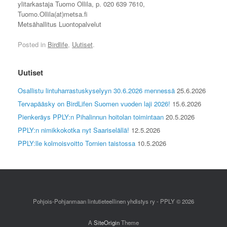
ylitarkastaja Tuomo Ollila, p. 020 639 7610,
Tuomo.Ollila(at)metsa.fi
Metsähallitus Luontopalvelut
Posted in
Birdlife
,
Uutiset
.
Uutiset
Osallistu lintuharrastuskyselyyn 30.6.2026 mennessä
25.6.2026
Tervapääsky on BirdLifen Suomen vuoden laji 2026!
15.6.2026
Pienkeräys PPLY:n Pihalinnun hoitolan toimintaan
20.5.2026
PPLY:n nimikkokotka nyt Saariselällä!
12.5.2026
PPLY:lle kolmoisvoitto Tornien taistossa
10.5.2026
Pohjois-Pohjanmaan lintutieteellinen yhdistys ry - PPLY © 2026
A
SiteOrigin
Theme