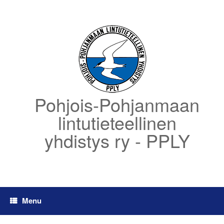
Skip
to
content
Pohjois-Pohjanmaan
lintutieteellinen
yhdistys ry - PPLY
Menu