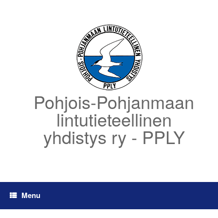
Skip
to
content
Pohjois-Pohjanmaan
lintutieteellinen
yhdistys ry - PPLY
Menu