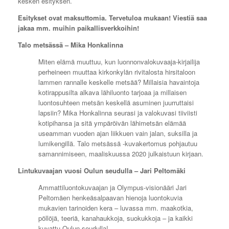
kesken esityksen.
Esitykset ovat maksuttomia. Tervetuloa mukaan! Viestiä saa
jakaa mm. muihin paikallisverkkoihin!
Talo metsässä – Mika Honkalinna
Miten elämä muuttuu, kun luonnonvalokuvaaja-kirjailija
perheineen muuttaa kirkonkylän rivitalosta hirsitaloon
lammen rannalle keskelle metsää? Millaisia havaintoja
kotirappusilta alkava lähiluonto tarjoaa ja millaisen
luontosuhteen metsän keskellä asuminen juurruttaisi
lapsiin? Mika Honkalinna seurasi ja valokuvasi tiiviisti
kotipihansa ja sitä ympäröivän lähimetsän elämää
useamman vuoden ajan liikkuen vain jalan, suksilla ja
lumikengillä. Talo metsässä -kuvakertomus pohjautuu
samannimiseen, maaliskuussa 2020 julkaistuun kirjaan.
Lintukuvaajan vuosi Oulun seudulla – Jari Peltomäki
Ammattiluontokuvaajan ja Olympus-visionääri Jari
Peltomäen henkeäsalpaavan hienoja luontokuvia
mukavien tarinoiden kera – luvassa mm. maakotkia,
pöllöjä, teeriä, kanahaukkoja, suokukkoja – ja kaikki
kuvattu Oulun seudulla!