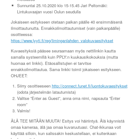
Sunnuntai 25.10.2020 klo 15-15.45 Jari Peltomäki:
Lintukuvaajan vuosi Oulun seudulla
Jokaiseen esitykseen otetaan paikan päälle 40 ensimmäisenä
ilmoittautunutta. Ennakkoilmoittautumiset (vain paikanpäälle)
osoitteessa:
https://www.lyyti.fi/reg/liminganlahden_valokuvaesitykset
Kuvaesityksiä pääsee seuraamaan myös nettilinkin kautta
samalla systeemillä kuin PPLY:n kuukausikokouksia (mutta
huomaa eri linkki). Etäosallistujien ei tarvitse
ennakkoilmoittautua. Sama linkki toimii jokaiseen esitykseen.
OHJEET:
Siirry osoitteeseen
http://connect.funet.fi/luontokuvaesitykset
(odota järjestelmän latautumista)
Valitse ”Enter as Guest”, anna oma nimi, napsauta ”Enter
room”
Valmis!
ÄLÄ TEE MITÄÄN MUUTA! Esitys voi häiriintyä. Älä käynnistä
omaa kameraa, älä jaa omaa kuvaruutuasi. Chat-ikkunaa voit
käyttää silloin, kun salissakin keskustellaan, ei kuitenkaan