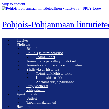
Skip to content
Pohjois-Pohjanmaan lintutiete
Etusivu
Yhdistys
Säännöt
Hallitus ja toimihenkilöt
Toimikunnat
Toimialue ja paikallisyhdistykset
Toimintakertomukset ja -suunnitelmat
Yhdistyksen historiaa
Toimihenkilöhistoriikki
Kokoushistoriikki
Ansiomerkit ja palkinnot
Liity jäseneksi
Yhteystiedot
Ajankohtaista
Uutiset
Tapahtumakalenteri
Havainnot