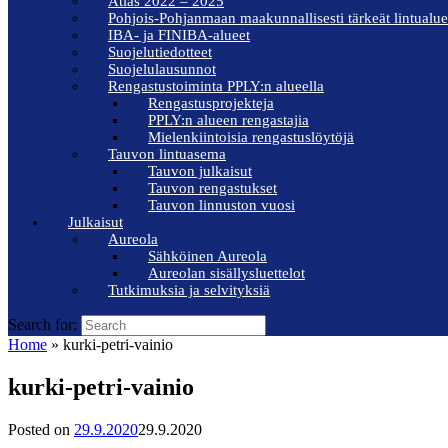
Atlas 2022 – 2025
Pohjois-Pohjanmaan maakunnallisesti tärkeät lintualue
IBA- ja FINIBA-alueet
Suojelutiedotteet
Suojelulausunnot
Rengastustoiminta PPLY:n alueella
Rengastusprojekteja
PPLY:n alueen rengastajia
Mielenkiintoisia rengastuslöytöjä
Tauvon lintuasema
Tauvon julkaisut
Tauvon rengastukset
Tauvon linnuston vuosi
Julkaisut
Aureola
Sähköinen Aureola
Aureolan sisällysluettelot
Tutkimuksia ja selvityksiä
Search for:
Home
»
kurki-petri-vainio
kurki-petri-vainio
Posted on
29.9.2020
29.9.2020