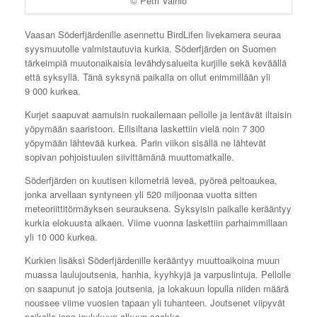
© Petri Vainio
Vaasan Söderfjärdenille asennettu BirdLifen livekamera seuraa
syysmuutolle valmistautuvia kurkia. Söderfjärden on Suomen
tärkeimpiä muutonaikaisia levähdysalueita kurjille sekä keväällä
että syksyllä. Tänä syksynä paikalla on ollut enimmillään yli
9 000 kurkea.
Kurjet saapuvat aamuisin ruokailemaan pellolle ja lentävät iltaisin
yöpymään saaristoon. Eilisiltana laskettiin vielä noin 7 300
yöpymään lähtevää kurkea. Parin viikon sisällä ne lähtevät
sopivan pohjoistuulen siivittämänä muuttomatkalle.
Söderfjärden on kuutisen kilometriä leveä, pyöreä peltoaukea,
jonka arvellaan syntyneen yli 520 miljoonaa vuotta sitten
meteoriittitörmäyksen seurauksena. Syksyisin paikalle kerääntyy
kurkia elokuusta alkaen. Viime vuonna laskettiin parhaimmillaan
yli 10 000 kurkea.
Kurkien lisäksi Söderfjärdenille kerääntyy muuttoaikoina muun
muassa laulujoutsenia, hanhia, kyyhkyjä ja varpuslintuja. Pellolle
on saapunut jo satoja joutsenia, ja lokakuun lopulla niiden määrä
noussee viime vuosien tapaan yli tuhanteen. Joutsenet viipyvät
paikalla jopa joulukuun alkuun saakka.