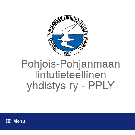
Skip
to
content
Pohjois-Pohjanmaan
lintutieteellinen
yhdistys ry - PPLY
Menu