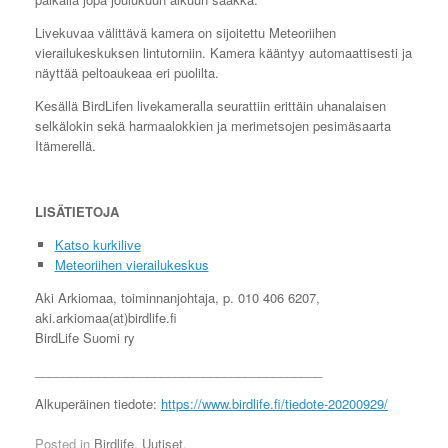
Livekuvaa välittävä kamera on sijoitettu Meteoriihen
vierailukeskuksen lintutorniin. Kamera kääntyy automaattisesti ja
näyttää peltoaukeaa eri puolilta.
Kesällä BirdLifen livekameralla seurattiin erittäin uhanalaisen
selkälokin sekä harmaalokkien ja merimetsojen pesimäsaarta
Itämerellä.
LISÄTIETOJA
Katso kurkilive
Meteoriihen vierailukeskus
Aki Arkiomaa, toiminnanjohtaja, p. 010 406 6207,
aki.arkiomaa(at)birdlife.fi
BirdLife Suomi ry
_________________________________________
Alkuperäinen tiedote:
https://www.birdlife.fi/tiedote-20200929/
Posted in
Birdlife
,
Uutiset
.