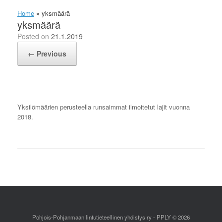
Home
»
yksmäärä
yksmäärä
Posted on
21.1.2019
← Previous
Yksilömäärien perusteella runsaimmat ilmoitetut lajit vuonna
2018.
Pohjois-Pohjanmaan lintutieteellinen yhdistys ry - PPLY © 2026