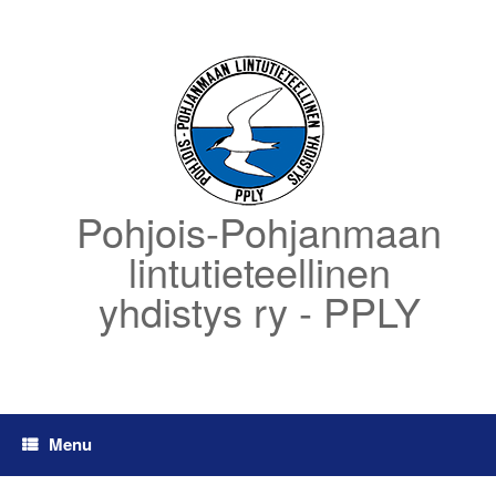
Skip
to
content
Pohjois-Pohjanmaan
lintutieteellinen
yhdistys ry - PPLY
Menu