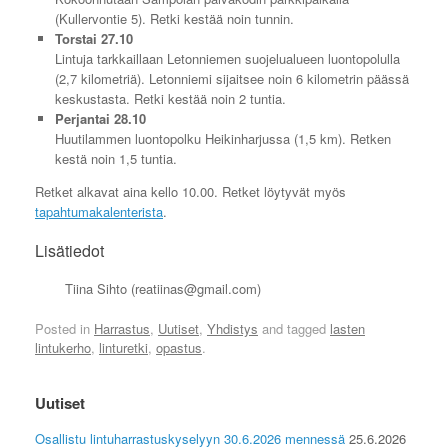
(Kullervontie 5). Retki kestää noin tunnin.
Torstai 27.10
Lintuja tarkkaillaan Letonniemen suojelualueen luontopolulla
(2,7 kilometriä). Letonniemi sijaitsee noin 6 kilometrin päässä
keskustasta. Retki kestää noin 2 tuntia.
Perjantai 28.10
Huutilammen luontopolku Heikinharjussa (1,5 km). Retken
kestä noin 1,5 tuntia.
Retket alkavat aina kello 10.00. Retket löytyvät myös
tapahtumakalenterista
.
Lisätiedot
Tiina Sihto (reatiinas@gmail.com)
Posted in
Harrastus
,
Uutiset
,
Yhdistys
and tagged
lasten
lintukerho
,
linturetki
,
opastus
.
Uutiset
Osallistu lintuharrastuskyselyyn 30.6.2026 mennessä
25.6.2026