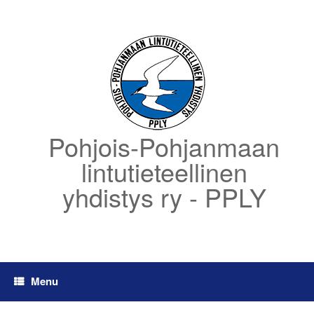
Skip
to
content
Pohjois-Pohjanmaan
lintutieteellinen
yhdistys ry - PPLY
Menu