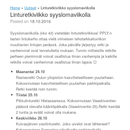
Home
»
Uutiset
»
Linturetkiviikko syyslomaviikolla
Linturetkiviikko syyslomaviikolla
Posted on
18.10.2016
Syyslomaviikolla (vko 43) vietetään linturetkiviikkoa! PPLY:n
lasten lintukerho ottaa vielä viimeisen tehotarkkailuviikon
muuttavien lintujen perässä. Joka päivälle järjestyy retki ja
vanhemmat ovat tervetulleita mukaan. Tunnin mittaisille retkille
perheen pienimmät voivat osallistua ilman vanhempia ja kaikille
retkille voivat vanhemmat osallistua ilman lapsia 🙂
Maanantai 24.10
Rastasretki Oulun yliopiston kasvitieteelliseen puutarhaan.
Kokoonnutaan kasvitieteellisen puutarhan parkkipaikalla.
Retki kestää noin tunnin.
Tiistai 25.10
Pikkulinturetki Hietasaaressa. Kokoonnutaan Vaaskiventien
päässä olevalla kääntöpäikalla (Vaaskiventie 25).Retki kestää
2 tuntia ja eväät voivat olla mukana.
Keskiviikko 26.10
Kuivasjärven vesilinturetki. Joko uivelot ovat lähteneet?
Kokoonnutaan Sampolan päiväkodin parkkipaikalla