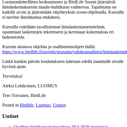
Luonnontieteellinen keskusmuseo ja BirdLife Suomi järjestävät
lintulaskentakurssin maalis-huhtikuun vaihteessa. Tapahtuma on
kaikille avoin ja järjestetään etäyhteyksin zoom-ohjelmalla. Kurssille
ei tarvitse ilmoittautua etukäteen.
Kurssilla esitellään tavallisimmat lintulaskentamenetelmät,
opastetaan laskentojen tekemiseen ja kerrotaan kokemuksia eri
laskennoista.
Kurssin alustava ohjelma ja osallistumisohjeet täällä:
https://www.birdlife.fi/suojelu/seuranta/valtakunnallinen/lintulaskenta
Linkit kunkin päivän koulutukseen laitetaan edellä mainitulle sivulle
hyvissä ajoin.
Tervetuloa!
Aleksi Lehikoinen, LUOMUS
Tero Toivanen, BirdLife
Posted in
Birdlife
,
Luomus
,
Uutiset
.
Uutiset
Osallistu lintuharrastuskyselyyn 30.6.2026 mennessä