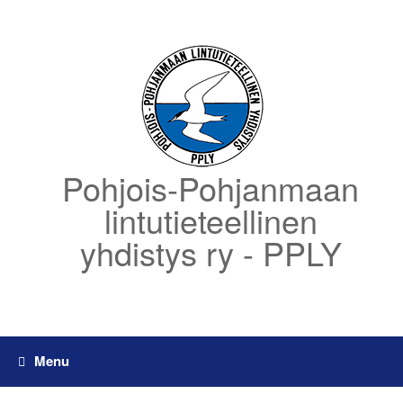
Skip
to
content
Pohjois-Pohjanmaan
lintutieteellinen
yhdistys ry - PPLY
Menu