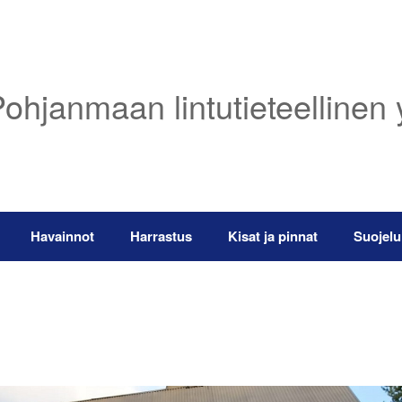
ohjanmaan lintutieteellinen 
Havainnot
Harrastus
Kisat ja pinnat
Suojelu