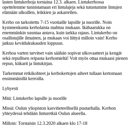
lasten lintukerhoja torstaina 12.3. alkaen. Lintukerhossa
opettelemme tunnistamaan eri lintulajeja sekä tutustumme lintujen
elämään ulkoillen, leikkien ja askarrellen.
Kerho on tarkoitettu 7-15 vuotiaille lapsille ja nuorille. Noin
kymmenkunta kerholaista mahtuu mukaan. Ikähaarukka on
enemmänkin suuntaa antava, kuin tarkka rajaus. Lintukerho on
osallistujille ilmainen, ja mukaan voi liittyä milloin vain! Kerho
jatkuu kevätlukukauden loppuun.
Kerhoa varten tarvitset vain säähän sopivat ulkovaatteet ja kengät
sekä repullisen reipasta kerhomieltä! Voit myös ottaa mukaasi pienen
repun, kiikarit ja lintukirjan.
Tarkemmat retkikohteet ja kerhokertojen aiheet tullaan kertomaan
ensimmäisillä kerroilla.
Lyhyesti
Mitä: Lintukerho lapsille ja nuorille
Missä: Oulun yliopiston kasvitieteellisellä puutarhalla. Kerhon
yhteydessä tehdään linturetkiä Oulun alueella.
Milloin: Torstaisin 12.3.2020 alkaen klo 17-18