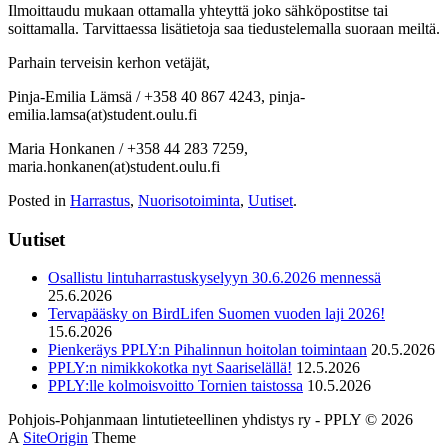
Ilmoittaudu mukaan ottamalla yhteyttä joko sähköpostitse tai
soittamalla. Tarvittaessa lisätietoja saa tiedustelemalla suoraan meiltä.
Parhain terveisin kerhon vetäjät,
Pinja-Emilia Lämsä / +358 40 867 4243, pinja-
emilia.lamsa(at)student.oulu.fi
Maria Honkanen / +358 44 283 7259,
maria.honkanen(at)student.oulu.fi
Posted in
Harrastus
,
Nuorisotoiminta
,
Uutiset
.
Uutiset
Osallistu lintuharrastuskyselyyn 30.6.2026 mennessä
25.6.2026
Tervapääsky on BirdLifen Suomen vuoden laji 2026!
15.6.2026
Pienkeräys PPLY:n Pihalinnun hoitolan toimintaan
20.5.2026
PPLY:n nimikkokotka nyt Saariselällä!
12.5.2026
PPLY:lle kolmoisvoitto Tornien taistossa
10.5.2026
Pohjois-Pohjanmaan lintutieteellinen yhdistys ry - PPLY © 2026
A
SiteOrigin
Theme