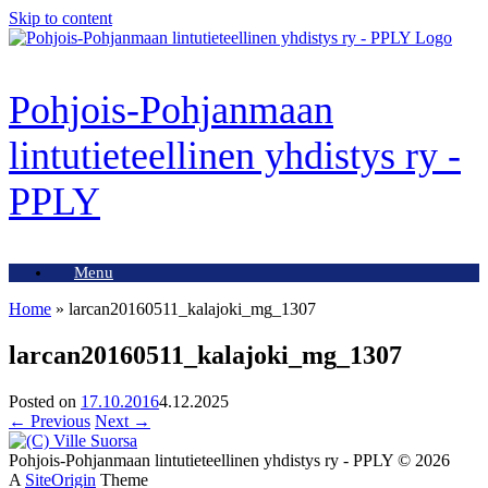
Skip to content
Pohjois-Pohjanmaan
lintutieteellinen yhdistys ry -
PPLY
Menu
Home
»
larcan20160511_kalajoki_mg_1307
larcan20160511_kalajoki_mg_1307
Posted on
17.10.2016
4.12.2025
← Previous
Next →
Pohjois-Pohjanmaan lintutieteellinen yhdistys ry - PPLY © 2026
A
SiteOrigin
Theme