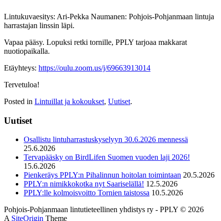
Lintukuvaesitys: Ari-Pekka Naumanen: Pohjois-Pohjanmaan lintuja
harrastajan linssin läpi.
Vapaa pääsy. Lopuksi retki tornille, PPLY tarjoaa makkarat
nuotiopaikalla.
Etäyhteys:
https://oulu.zoom.us/j/69663913014
Tervetuloa!
Posted in
Lintuillat ja kokoukset
,
Uutiset
.
Uutiset
Osallistu lintuharrastuskyselyyn 30.6.2026 mennessä
25.6.2026
Tervapääsky on BirdLifen Suomen vuoden laji 2026!
15.6.2026
Pienkeräys PPLY:n Pihalinnun hoitolan toimintaan
20.5.2026
PPLY:n nimikkokotka nyt Saariselällä!
12.5.2026
PPLY:lle kolmoisvoitto Tornien taistossa
10.5.2026
Pohjois-Pohjanmaan lintutieteellinen yhdistys ry - PPLY © 2026
A
SiteOrigin
Theme