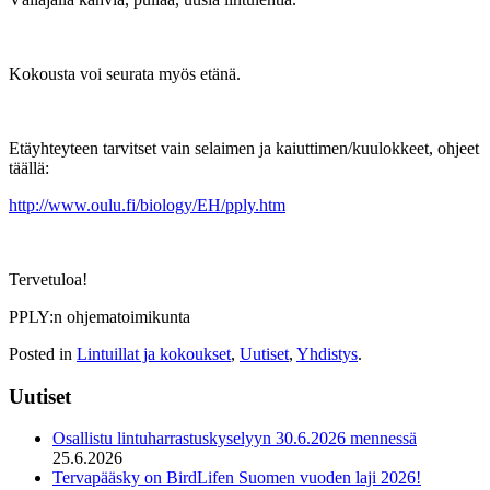
Kokousta voi seurata myös etänä.
Etäyhteyteen tarvitset vain selaimen ja kaiuttimen/kuulokkeet, ohjeet
täällä:
http://www.oulu.fi/biology/EH/pply.htm
Tervetuloa!
PPLY:n ohjematoimikunta
Posted in
Lintuillat ja kokoukset
,
Uutiset
,
Yhdistys
.
Uutiset
Osallistu lintuharrastuskyselyyn 30.6.2026 mennessä
25.6.2026
Tervapääsky on BirdLifen Suomen vuoden laji 2026!