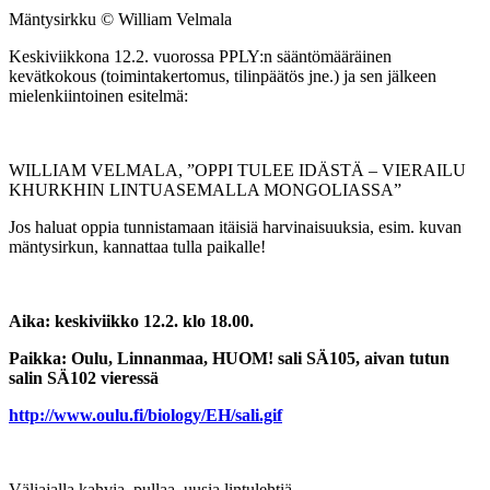
Mäntysirkku © William Velmala
Keskiviikkona 12.2. vuorossa PPLY:n sääntömääräinen
kevätkokous (toimintakertomus, tilinpäätös jne.) ja sen jälkeen
mielenkiintoinen esitelmä:
WILLIAM VELMALA, ”OPPI TULEE IDÄSTÄ – VIERAILU
KHURKHIN LINTUASEMALLA MONGOLIASSA”
Jos haluat oppia tunnistamaan itäisiä harvinaisuuksia, esim. kuvan
mäntysirkun, kannattaa tulla paikalle!
Aika: keskiviikko 12.2. klo 18.00.
Paikka: Oulu, Linnanmaa, HUOM! sali SÄ105, aivan tutun
salin SÄ102 vieressä
http://www.oulu.fi/biology/EH/sali.gif
Väliajalla kahvia, pullaa, uusia lintulehtiä.