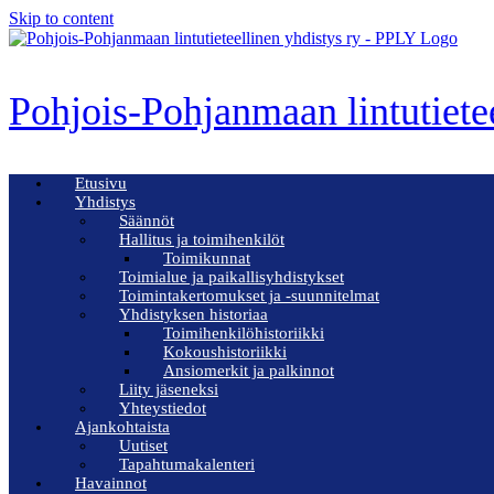
Skip to content
Pohjois-Pohjanmaan lintutiete
Etusivu
Yhdistys
Säännöt
Hallitus ja toimihenkilöt
Toimikunnat
Toimialue ja paikallisyhdistykset
Toimintakertomukset ja -suunnitelmat
Yhdistyksen historiaa
Toimihenkilöhistoriikki
Kokoushistoriikki
Ansiomerkit ja palkinnot
Liity jäseneksi
Yhteystiedot
Ajankohtaista
Uutiset
Tapahtumakalenteri
Havainnot