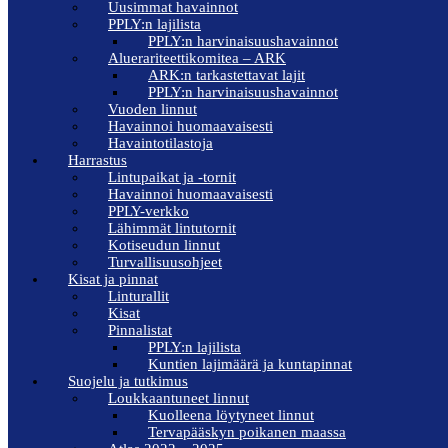
Uusimmat havainnot
PPLY:n lajilista
PPLY:n harvinaisuushavainnot
Aluerariteettikomitea – ARK
ARK:n tarkastettavat lajit
PPLY:n harvinaisuushavainnot
Vuoden linnut
Havainnoi huomaavaisesti
Havaintotilastoja
Harrastus
Lintupaikat ja -tornit
Havainnoi huomaavaisesti
PPLY-verkko
Lähimmät lintutornit
Kotiseudun linnut
Turvallisuusohjeet
Kisat ja pinnat
Linturallit
Kisat
Pinnalistat
PPLY:n lajilista
Kuntien lajimäärä ja kuntapinnat
Suojelu ja tutkimus
Loukkaantuneet linnut
Kuolleena löytyneet linnut
Tervapääskyn poikanen maassa