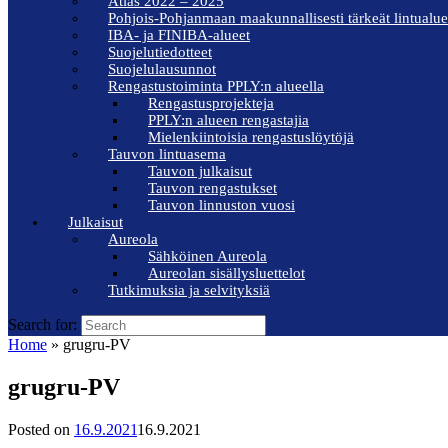
Atlas 2022 – 2025
Pohjois-Pohjanmaan maakunnallisesti tärkeät lintualue
IBA- ja FINIBA-alueet
Suojelutiedotteet
Suojelulausunnot
Rengastustoiminta PPLY:n alueella
Rengastusprojekteja
PPLY:n alueen rengastajia
Mielenkiintoisia rengastuslöytöjä
Tauvon lintuasema
Tauvon julkaisut
Tauvon rengastukset
Tauvon linnuston vuosi
Julkaisut
Aureola
Sähköinen Aureola
Aureolan sisällysluettelot
Tutkimuksia ja selvityksiä
Search for:
Home
»
grugru-PV
grugru-PV
Posted on
16.9.2021
16.9.2021