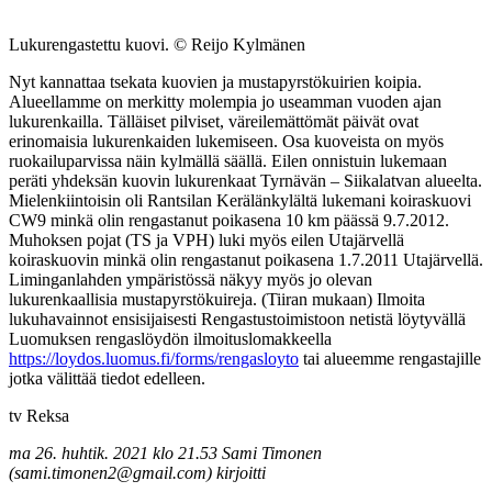
Lukurengastettu kuovi. © Reijo Kylmänen
Nyt kannattaa tsekata kuovien ja mustapyrstökuirien koipia.
Alueellamme on merkitty molempia jo useamman vuoden ajan
lukurenkailla. Tälläiset pilviset, väreilemättömät päivät ovat
erinomaisia lukurenkaiden lukemiseen. Osa kuoveista on myös
ruokailuparvissa näin kylmällä säällä. Eilen onnistuin lukemaan
peräti yhdeksän kuovin lukurenkaat Tyrnävän – Siikalatvan alueelta.
Mielenkiintoisin oli Rantsilan Kerälänkylältä lukemani koiraskuovi
CW9 minkä olin rengastanut poikasena 10 km päässä 9.7.2012.
Muhoksen pojat (TS ja VPH) luki myös eilen Utajärvellä
koiraskuovin minkä olin rengastanut poikasena 1.7.2011 Utajärvellä.
Liminganlahden ympäristössä näkyy myös jo olevan
lukurenkaallisia mustapyrstökuireja. (Tiiran mukaan) Ilmoita
lukuhavainnot ensisijaisesti Rengastustoimistoon netistä löytyvällä
Luomuksen rengaslöydön ilmoituslomakkeella
https://loydos.luomus.fi/forms/rengasloyto
tai alueemme rengastajille
jotka välittää tiedot edelleen.
tv Reksa
ma 26. huhtik. 2021 klo 21.53 Sami Timonen
(sami.timonen2@gmail.com) kirjoitti