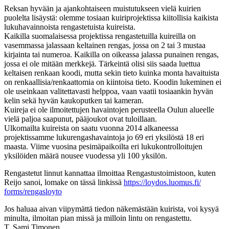
Reksan hyvään ja ajankohtaiseen muistutukseen vielä kuirien
puolelta lisäystä: olemme tosiaan kuiriprojektissa kiitollisia kaikista
lukuhavainnoista rengastetuista kuireista.
Kaikilla suomalaisessa projektissa rengastetuilla kuireilla on
vasemmassa jalassaan keltainen rengas, jossa on 2 tai 3 mustaa
kirjainta tai numeroa. Kaikilla on oikeassa jalassa punainen rengas,
jossa ei ole mitään merkkejä. Tärkeintä olisi siis saada luettua
keltaisen renkaan koodi, mutta sekin tieto kuinka monta havaituista
on renkaallisia/renkaattomia on kiintoisa tieto. Koodin lukeminen ei
ole useinkaan valitettavasti helppoa, vaan vaatii tosiaankin hyvän
kelin sekä hyvän kaukoputken tai kameran.
Kuireja ei ole ilmoitettujen havaintojen perusteella Oulun alueelle
vielä paljoa saapunut, pääjoukot ovat tuloillaan.
Ulkomailta kuireista on saatu vuonna 2014 alkaneessa
projektissamme lukurengashavaintoja jo 69 eri yksilöstä 18 eri
maasta. Viime vuosina pesimäpaikoilta eri lukukontrolloitujen
yksilöiden määrä nousee vuodessa yli 100 yksilön.
Rengastetut linnut kannattaa ilmoittaa Rengastustoimistoon, kuten
Reijo sanoi, lomake on tässä linkissä
https://loydos.luomus.fi/
forms/rengasloyto
Jos haluaa aivan viipymättä tiedon näkemästään kuirista, voi kysyä
minulta, ilmoitan pian missä ja milloin lintu on rengastettu.
T. Sami Timonen