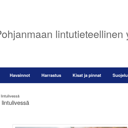
ohjanmaan lintutieteellinen 
Havainnot
Harrastus
Kisat ja pinnat
Suojelu
lintulivessä
lintulivessä