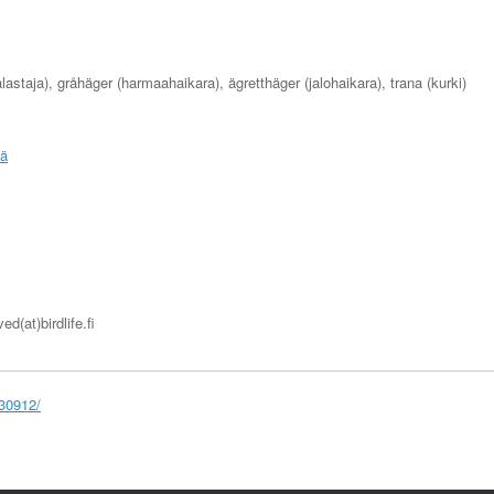
alastaja), gråhäger (harmaahaikara), ägretthäger (jalohaikara), trana (kurki)
sä
d(at)birdlife.fi
230912/