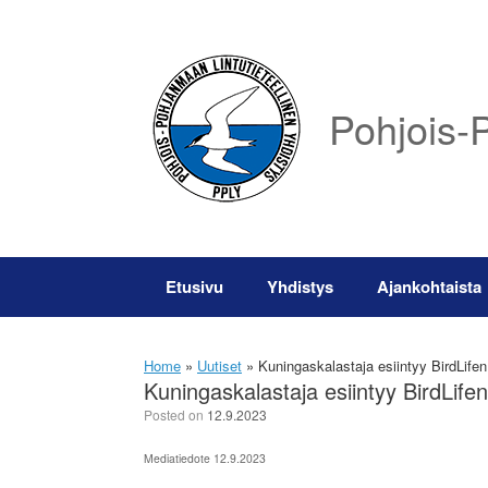
Skip
to
content
Pohjois-P
Etusivu
Yhdistys
Ajankohtaista
Home
»
Uutiset
»
Kuningaskalastaja esiintyy BirdLifen 
Kuningaskalastaja esiintyy BirdLifen 
Posted on
12.9.2023
Mediatiedote 12.9.2023