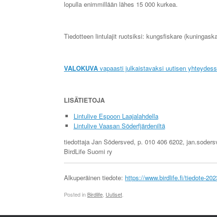
lopulla enimmillään lähes 15 000 kurkea.
Tiedotteen lintulajit ruotsiksi: kungsfiskare (kuningask
VALOKUVA
vapaasti julkaistavaksi uutisen yhteydes
LISÄTIETOJA
Lintulive Espoon Laajalahdella
Lintulive Vaasan Söderfjärdeniltä
tiedottaja Jan Södersved, p. 010 406 6202, jan.sodersve
BirdLife Suomi ry
Alkuperäinen tiedote:
https://www.birdlife.fi/tiedote-20
Posted in
Birdlife
,
Uutiset
.