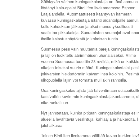
Säihkyvän värinen kuningaskalastaja on tänä aamuna
löytänyt kala-apajat BirdLifen livekamerassa Espoon
Laajalahdella. Automaattisesti kääntyvän kameran
kuvassa kuningaskalastaja istahti aidantolpalle aamull
kello kahdeksan jälkeen ja alkoi menestyksellisesti
saalistaa pikkukaloja. Suoratoiston seuraajat ovat saa
ihailla kalastusnäytöksiä jo kolmisen tuntia.
Suomessa pesii vain muutamia pareja kuningaskalasta
ja laji on luokiteltu äärimmäisen uhanalaiseksi. Viime
vuonna Suomessa todettiin 23 reviiriä, mikä on kaikki
aikojen toiseksi suurin määrä. Kuningaskalastajat pesi
jokivarsien hiekkatörmiin kaivamiinsa koloihin. Pesim
ulkopuolella lajiin voi törmätä muillakin rannoilla.
Osa kuningaskalastajista jää talvehtimaan sulapaikoille,
karsivatkin kovimmin kuningaskalastajakantaamme, sil
aika ruokailuun.
Nyt jännitetään, kuinka pitkään kuningaskalastaja esi
alueella levähtäviä vesilintuja, kahlaajia ja haikaroita
jalohaikaraa.
Toinen BirdLifen livekamera välittää kuvaa kurkien le