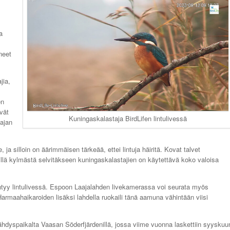
a
neet
jia,
en
vät
Kuningaskalastaja BirdLifen lintulivessä
äajan
 ja silloin on äärimmäisen tärkeää, ettei lintuja häiritä. Kovat talvet
lä kylmästä selvitäkseen kuningaskalastajien on käytettävä koko valoisa
intyy lintulivessä. Espoon Laajalahden livekamerassa voi seurata myös
. Harmaahaikaroiden lisäksi lahdella ruokaili tänä aamuna vähintään viisi
vähdyspaikalta Vaasan Söderfjärdenillä, jossa viime vuonna laskettiin syyskuu