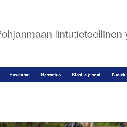
ohjanmaan lintutieteellinen 
Havainnot
Harrastus
Kisat ja pinnat
Suojelu