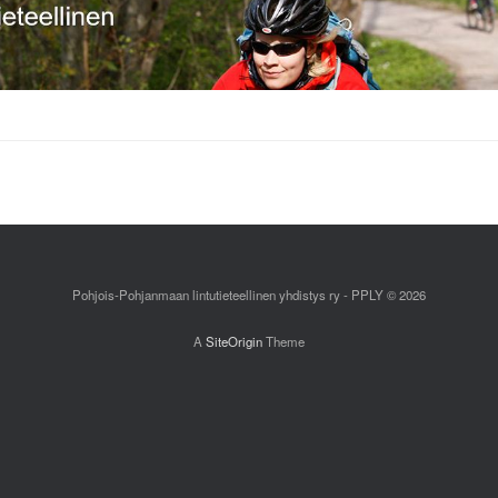
Pohjois-Pohjanmaan lintutieteellinen yhdistys ry - PPLY © 2026
A
SiteOrigin
Theme