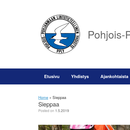
Skip
to
content
Pohjois-P
Etusivu
Yhdistys
Ajankohtaista
Home
»
Sieppaa
Sieppaa
Posted on
1.5.2019