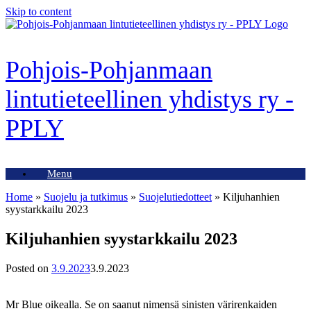
Skip to content
Pohjois-Pohjanmaan
lintutieteellinen yhdistys ry -
PPLY
Menu
Home
»
Suojelu ja tutkimus
»
Suojelutiedotteet
»
Kiljuhanhien
syystarkkailu 2023
Kiljuhanhien syystarkkailu 2023
Posted on
3.9.2023
3.9.2023
Mr Blue oikealla. Se on saanut nimensä sinisten värirenkaiden