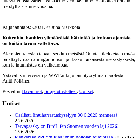
tulevia vuosia varten. Vapaaehtoisten havainnot ovat olleet erittäin
hyödyllisiä viime vuosina.
Kiljuhanhia 9.5.2021. © Juha Markkola
Kuitenkin, hanhien ylimääräistä häirintää ja lentoon ajamista
on kaikin tavoin vältettävä.
Aiempien vuosien tapaan seudun metsästäjäkuntaa tiedotetaan myös
pidättäytymään auringonnousun ja -laskun aikaisesta metsästyksestä,
kun lajintunnistus on vaikeampaa.
Ystävällisin terveisin ja WWF:n kiljuhanhityöryhmän puolesta
Antti Pöllänen
Posted in
Havainnot
,
Suojelutiedotteet
,
Uutiset
.
Uutiset
Osallistu lintuharrastuskyselyyn 30.6.2026 mennessä
25.6.2026
Tervapääsky on BirdLifen Suomen vuoden laji 2026!
15.6.2026
Pienkeräys PPLY:n Pihalinnun hoitolan toimintaan
20.5.2026