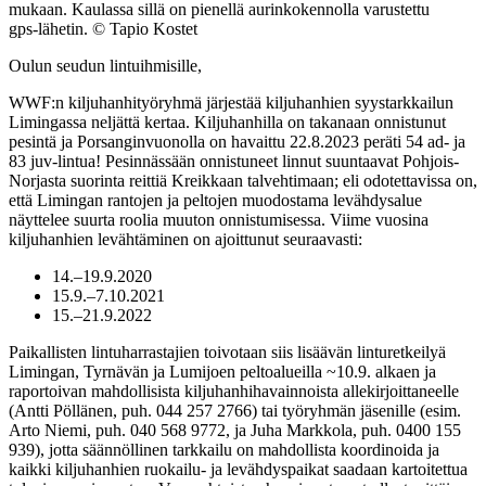
mukaan. Kaulassa sillä on pienellä aurinkokennolla varustettu
gps-lähetin. © Tapio Kostet
Oulun seudun lintuihmisille,
WWF:n kiljuhanhityöryhmä järjestää kiljuhanhien syystarkkailun
Limingassa neljättä kertaa. Kiljuhanhilla on takanaan onnistunut
pesintä ja Porsanginvuonolla on havaittu 22.8.2023 peräti 54 ad- ja
83 juv-lintua! Pesinnässään onnistuneet linnut suuntaavat Pohjois-
Norjasta suorinta reittiä Kreikkaan talvehtimaan; eli odotettavissa on,
että Limingan rantojen ja peltojen muodostama levähdysalue
näyttelee suurta roolia muuton onnistumisessa. Viime vuosina
kiljuhanhien levähtäminen on ajoittunut seuraavasti:
14.–19.9.2020
15.9.–7.10.2021
15.–21.9.2022
Paikallisten lintuharrastajien toivotaan siis lisäävän linturetkeilyä
Limingan, Tyrnävän ja Lumijoen peltoalueilla ~10.9. alkaen ja
raportoivan mahdollisista kiljuhanhihavainnoista allekirjoittaneelle
(Antti Pöllänen, puh. 044 257 2766) tai työryhmän jäsenille (esim.
Arto Niemi, puh. 040 568 9772, ja Juha Markkola, puh. 0400 155
939), jotta säännöllinen tarkkailu on mahdollista koordinoida ja
kaikki kiljuhanhien ruokailu- ja levähdyspaikat saadaan kartoitettua