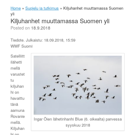
Home
»
Suojelu ja tutkimus
»
Kiljuhanhet muuttamassa Suomen
yli
Kiljuhanhet muuttamassa Suomen yli
Posted on
18.9.2018
Tiedote. Julkaistu: 18.09.2018, 15:59
WWF Suomi
Satelliitt
ilähetti
mellä
varustet
tu
kiljuhan
hi on
havaittu
tänä
aamuna
Rovanie
Ingar Öien lähetinhanhi Blue (6. oikealta) parvessa
mellä.
syyskuu 2018
Kiljuhan
hi on