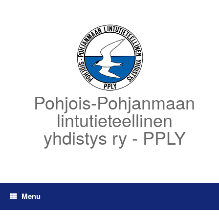
Skip
to
content
Pohjois-Pohjanmaan
lintutieteellinen
yhdistys ry - PPLY
Menu