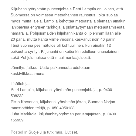
Kiljuhanhityöryhmän puheenjohtaja Petri Lampila on iloinen, että
Suomessa on voimassa metsähanhen rauhoitus, joka suojaa
myös muita lajeja. Lampila kehottaa metsästäjiä olemaan ainakin
lähipäivinä erityisen tarkkoja ja pidättäytymään metsästämisestä
hämärällä. Pohjoismaiden kiljuhanhikanta oli pienimmillään alle
20 paria, mutta kanta viime vuosina kasvanut noin 40 pariin.
Tänä vuonna pesimätulos oli kohtuullinen, kun ainakin 12
poikuetta syntyi. Kiljuhanhi on kuitenkin edelleen uhanalainen
sekä Pohjoismaissa että maailmanlaajuisesti.
Jännitys jatkuu: Uutta paikannusta odotetaan
keskiviikkoaamuna.
Lisätietoja:
Petri Lampila, kiljuhanhityöryhmän puheenjohtaja, p. 0400
598232
Risto Karvonen, kiljuhanhityöryhmän jäsen, Suomen-Norjan
maastotöiden tekijä, p. 050 4950123
Juha Markkola, kiljuhanhityöryhmän perustajajäsen, p. 0400
155939
Posted in
Suojelu ja tutkimus
,
Uutiset
.