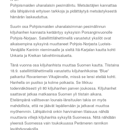
Pohjoismaiden uhanalaisin pesimälintu. Metsästäjien kannattaa
olla lähipäivinä erityisen tarkkoja ja pidättäytyä metsästyksestä
hämärän laskeuduttua.
Suurin osa Pohjoismaiden uhanalaisimman pesimälinnun
kiljuhanhen kannasta kerääntyy syksyisin Porsanginvuonolle
Pohjois-Norjaan. Satelliittilähettimellä varustetut yksilöt ovat
aikaisempina syksyinä muuttaneet Pohjois-Norjasta Luoteis-
Venäjälle Kaninin niemimaalle ja sieltä Itä-Karjalan kautta kohti
Unkaria ja Kreikan talvehtimisalueita.
Tänä vuonna osa kiljuhanhista muuttaa Suomen kautta. Tiistaina
18.9. satelliittilähettimellä varustettu kiljuhanhikoiras ”Blue”
paikantui Rovaniemen Vikajärvelle, missä se lensi etelää kohti.
Hanhella on puoliso ja kolme poikasta. Se liikkuu
todennäköisesti yli 80 kiljuhanhen parven joukossa. Kiljuhanhet
saattavat jatkaa matkaansa Suomen yli tiistain aikana.
Etelämpänä vallitsevan lounais-länsituulen takia on myös
mahdollista, että ne jäävät lepäilemään ja jatkavat muuttoa
myöhemmin. Lähipäivinä onkin harvinainen tilaisuus nähdä
muuttavia villejä kiljuhanhia syksyllä Suomessa. Niitä nähdään
yleensä Suomessa vain toukokuussa Perämeren rannikon
levähdyspakoilla.