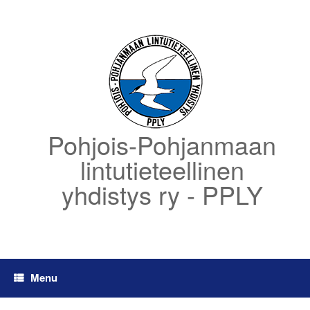
Skip
to
content
Pohjois-Pohjanmaan
lintutieteellinen
yhdistys ry - PPLY
Menu