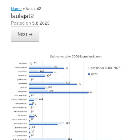
Home
»
laulajat2
laulajat2
Posted on
5.8.2023
Next →