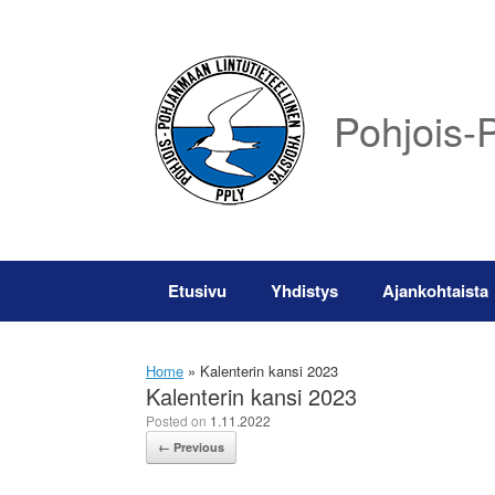
Skip
to
content
Pohjois-P
Etusivu
Yhdistys
Ajankohtaista
Home
»
Kalenterin kansi 2023
Kalenterin kansi 2023
Posted on
1.11.2022
← Previous