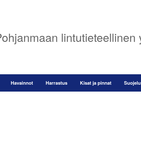
ohjanmaan lintutieteellinen 
Havainnot
Harrastus
Kisat ja pinnat
Suojelu