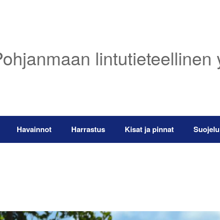
ohjanmaan lintutieteellinen 
Havainnot
Harrastus
Kisat ja pinnat
Suojelu