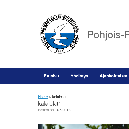
Skip
to
content
Pohjois-P
Etusivu
Yhdistys
Ajankohtaista
Home
»
kalalokit1
kalalokit1
Posted on
14.6.2018