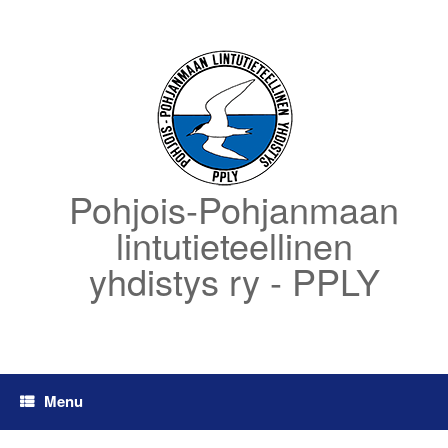
Skip
to
content
Pohjois-Pohjanmaan
lintutieteellinen
yhdistys ry - PPLY
Menu